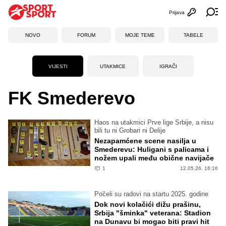
Prijava
Otvori profi
Ot
NOVO
FORUM
MOJE TEME
TABELE
VIJESTI
UTAKMICE
IGRAČI
FK Smederevo
Haos na utakmici Prve lige Srbije, a nisu
bili tu ni Grobari ni Delije
Nezapamćene scene nasilja u
Smederevu: Huligani s palicama i
nožem upali među obične navijače
1
12.05.26. 16:16
Počeli su radovi na startu 2025. godine
Dok novi kolačići dižu prašinu,
Srbija "šminka" veterana: Stadion
na Dunavu bi mogao biti pravi hit