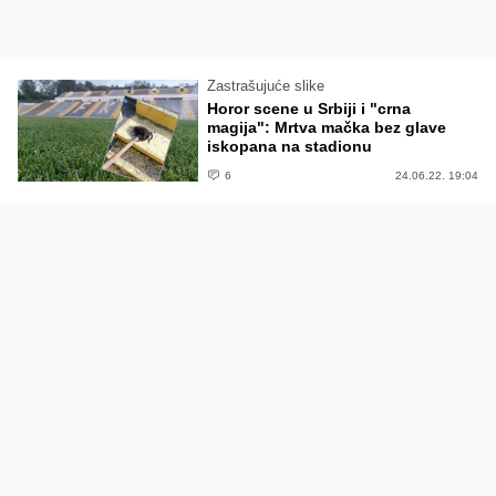
Zastrašujuće slike
Horor scene u Srbiji i "crna
magija": Mrtva mačka bez glave
iskopana na stadionu
6
24.06.22. 19:04