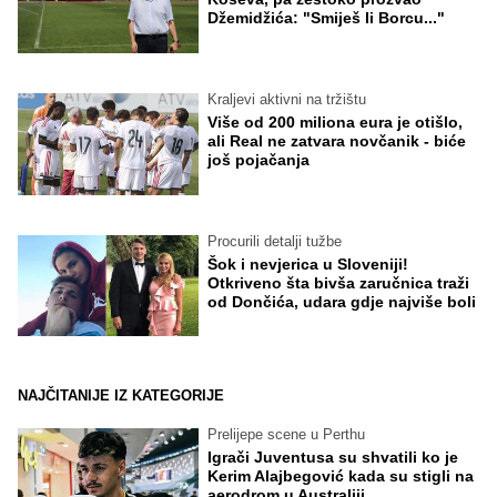
Džemidžića: "Smiješ li Borcu..."
Kraljevi aktivni na tržištu
Više od 200 miliona eura je otišlo,
ali Real ne zatvara novčanik - biće
još pojačanja
Procurili detalji tužbe
Šok i nevjerica u Sloveniji!
Otkriveno šta bivša zaručnica traži
od Dončića, udara gdje najviše boli
NAJČITANIJE IZ KATEGORIJE
Prelijepe scene u Perthu
Igrači Juventusa su shvatili ko je
Kerim Alajbegović kada su stigli na
aerodrom u Australiji