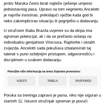
protiv Maroka često birali najteže rješenje umjesto
jednostavnog pasa. Upravo na tom segmentu Ancelotti
je najviše insistirao, prekidajući vježbe kada god bi
neko zakomplicirao situaciju ili pogriješio u dodavanju.
U stručnom štabu Brazila uvjereni su da ekipa ima
ogroman potencijal, ali i da se prečesto oslanja na
individualnu genijalnost Viniciusa, Raphinhe i ostalih
zvijezda. Ancelotti sada pokušava izbalansirati taj
talenat s puno ozbiljnijim pristupom, odgovornošću i
disciplinom u svakom dodavanju.
Potražite više informacija na temu Svjetsko prvenstvo:
VIJESTI
TABELA
RASPORED
Poruka sa treninga zapravo je jasna, niko nije siguran u
startnih 11. Iskusni stručnjak spreman je povući