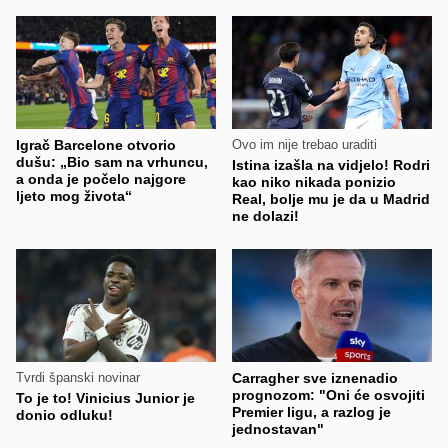
Igrač Barcelone otvorio
Ovo im nije trebao uraditi
dušu: „Bio sam na vrhuncu,
Istina izašla na vidjelo! Rodri
a onda je počelo najgore
kao niko nikada ponizio
ljeto mog života“
Real, bolje mu je da u Madrid
ne dolazi!
Tvrdi španski novinar
Carragher sve iznenadio
prognozom: "Oni će osvojiti
To je to! Vinicius Junior je
Premier ligu, a razlog je
donio odluku!
jednostavan"