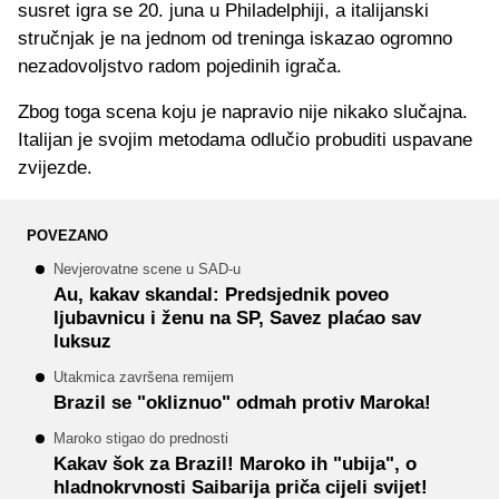
susret igra se 20. juna u Philadelphiji, a italijanski
stručnjak je na jednom od treninga iskazao ogromno
nezadovoljstvo radom pojedinih igrača.
Zbog toga scena koju je napravio nije nikako slučajna.
Italijan je svojim metodama odlučio probuditi uspavane
zvijezde.
POVEZANO
Nevjerovatne scene u SAD-u
Au, kakav skandal: Predsjednik poveo
ljubavnicu i ženu na SP, Savez plaćao sav
luksuz
Utakmica završena remijem
Brazil se "okliznuo" odmah protiv Maroka!
Maroko stigao do prednosti
Kakav šok za Brazil! Maroko ih "ubija", o
hladnokrvnosti Saibarija priča cijeli svijet!