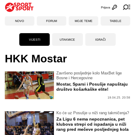
Prijava
Otvori profi
Ot
NOVO
FORUM
MOJE TEME
TABELE
VIJESTI
UTAKMICE
IGRAČI
HKK Mostar
Završeno posljednje kolo MaxBet lige
Bosne i Hercegovine
Mostar, Sparsi i Posušje napuštaju
društvo košarkaške elite!
19.04.25. 20:58
Ko će uz Posušje u niži rang takmičenja?
Za Ligu 6 nema nepoznanica, pet
klubova strepi od ispadanja u niži
rang pred mečeve posljednjeg kola