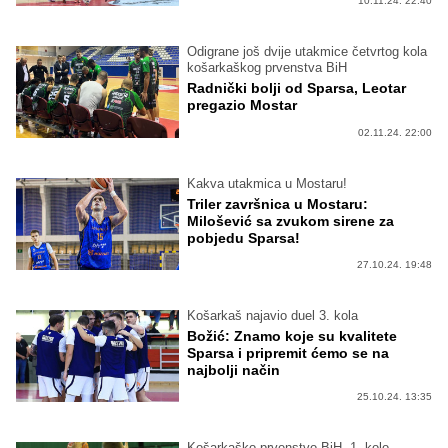
10.11.24. 22:40
Odigrane još dvije utakmice četvrtog kola
košarkaškog prvenstva BiH
Radnički bolji od Sparsa, Leotar
pregazio Mostar
02.11.24. 22:00
Kakva utakmica u Mostaru!
Triler završnica u Mostaru:
Milošević sa zvukom sirene za
pobjedu Sparsa!
27.10.24. 19:48
Košarkaš najavio duel 3. kola
Božić: Znamo koje su kvalitete
Sparsa i pripremit ćemo se na
najbolji način
25.10.24. 13:35
Košarkaško prvenstvo BiH, 1. kolo