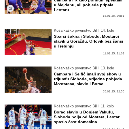
u Mejdanu, ali pobjeda pripala
Leotaru
18.01.25. 20:51
Košarkaško prvenstvo BiH, 14. kolo
Sparsi šokirali Slobodu, Mostarci
slavili u Goraždu, Orlovik bez šansi
u Trebinju
11.01.25. 21:02
Košarkaško prvenstvo BiH, 13. kolo
Čampara i Sejfić imali svoj show u
trijumfu Slobode, vrijedna pobjeda
Mostaraca, slavio i Borac
05.01.25. 22:56
Košarkaško prvenstvo BiH, 11. kolo
Borac slavio u Donjem Vakufu,
Sloboda bolja od Mostara, Leotar
spasio čast domaćina