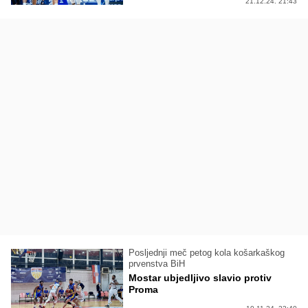
21.12.24. 21:43
Posljednji meč petog kola košarkaškog
prvenstva BiH
Mostar ubjedljivo slavio protiv
Proma