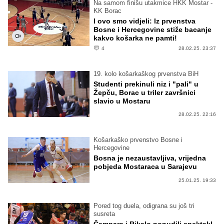
Na samom finišu utakmice HKK Mostar -
KK Borac
I ovo smo vidjeli: Iz prvenstva
Bosne i Hercegovine stiže bacanje
kakvo košarka ne pamti!
4
28.02.25. 23:37
19. kolo košarkaškog prvenstva BiH
Studenti prekinuli niz i "pali" u
Žepču, Borac u triler završnici
slavio u Mostaru
28.02.25. 22:16
Košarkaško prvenstvo Bosne i
Hercegovine
Bosna je nezaustavljiva, vrijedna
pobjeda Mostaraca u Sarajevu
25.01.25. 19:33
Pored tog duela, odigrana su još tri
susreta
Čampara i Rikalo ponudili spektakl