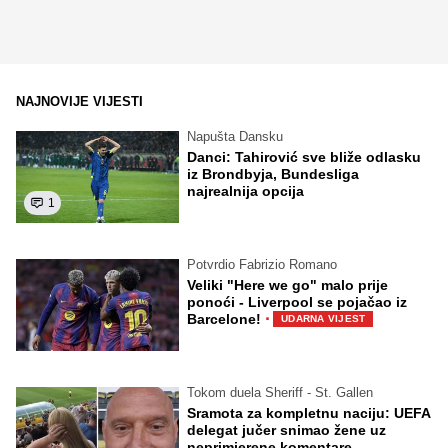
NAJNOVIJE VIJESTI
Napušta Dansku
Danci: Tahirović sve bliže odlasku
iz Brondbyja, Bundesliga
najrealnija opcija
1
Potvrdio Fabrizio Romano
Veliki "Here we go" malo prije
ponoći - Liverpool se pojačao iz
·
Barcelone!
UDARNA VIJEST
Tokom duela Sheriff - St. Gallen
Sramota za kompletnu naciju: UEFA
delegat jučer snimao žene uz
neprimjerene komentare