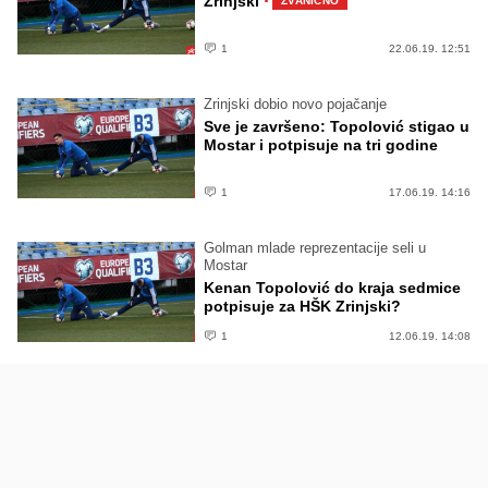
·
Zrinjski
ZVANIČNO
1
22.06.19. 12:51
Zrinjski dobio novo pojačanje
Sve je završeno: Topolović stigao u
Mostar i potpisuje na tri godine
1
17.06.19. 14:16
Golman mlade reprezentacije seli u
Mostar
Kenan Topolović do kraja sedmice
potpisuje za HŠK Zrinjski?
1
12.06.19. 14:08