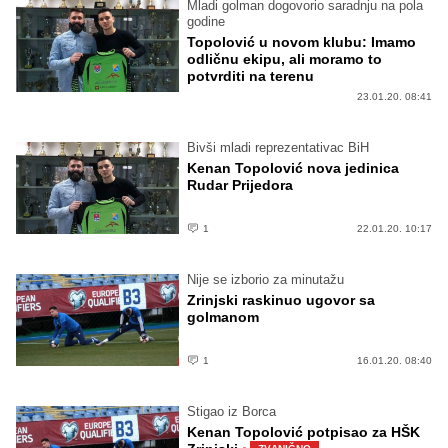
Mladi golman dogovorio saradnju na pola
godine
Topolović u novom klubu: Imamo
odličnu ekipu, ali moramo to
potvrditi na terenu
23.01.20. 08:41
Bivši mladi reprezentativac BiH
Kenan Topolović nova jedinica
Rudar Prijedora
1
22.01.20. 10:17
Nije se izborio za minutažu
Zrinjski raskinuo ugovor sa
golmanom
1
16.01.20. 08:40
Stigao iz Borca
Kenan Topolović potpisao za HŠK