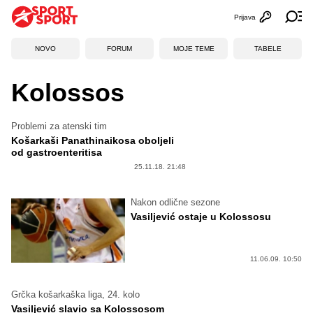
Prijava
Otvori profi
Ot
NOVO
FORUM
MOJE TEME
TABELE
Kolossos
Problemi za atenski tim
Košarkaši Panathinaikosa oboljeli
od gastroenteritisa
25.11.18. 21:48
Nakon odlične sezone
Vasiljević ostaje u Kolossosu
11.06.09. 10:50
Grčka košarkaška liga, 24. kolo
Vasiljević slavio sa Kolossosom