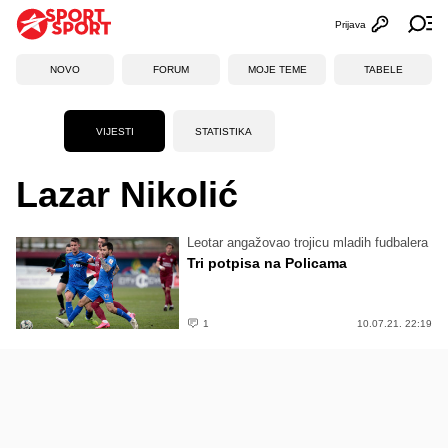
Prijava
Otvori profi
Ot
NOVO
FORUM
MOJE TEME
TABELE
VIJESTI
STATISTIKA
Lazar Nikolić
Leotar angažovao trojicu mladih fudbalera
Tri potpisa na Policama
1
10.07.21. 22:19