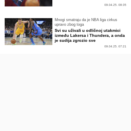
09.04.25. 08:35
Mnogi smatraju da je NBA liga cirkus
upravo zbog toga
Svi su uživali u odličnoj utakmici
između Lakersa i Thundera, a onda
je sudija zgrozio sve
09.04.25. 07:21