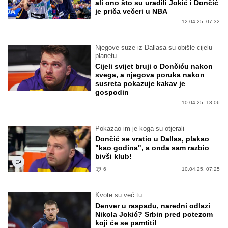
ali ono što su uradili Jokić i Dončić
je priča večeri u NBA
12.04.25. 07:32
Njegove suze iz Dallasa su obišle cijelu
planetu
Cijeli svijet bruji o Dončiću nakon
svega, a njegova poruka nakon
susreta pokazuje kakav je
gospodin
10.04.25. 18:06
Pokazao im je koga su otjerali
Dončić se vratio u Dallas, plakao
"kao godina", a onda sam razbio
bivši klub!
6
10.04.25. 07:25
Kvote su već tu
Denver u raspadu, naredni odlazi
Nikola Jokić? Srbin pred potezom
koji će se pamtiti!