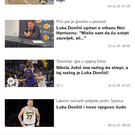
24.11.25. 07:28
Prvi put je govorio u javnosti
Luka Dončić upitan o otkazu Nici
Harrisonu: "Mislio sam da ću ostati
zauvijek, ali..."
13.11.25. 08:56
Slovenac igra u sjajnoj formi
Nikola Jokić ima razlog da strepi, a
taj razlog je Luka Dončić!
1
11.11.25. 07:23
Lakersi ostvarili pobjedu protiv Spursa
Luka Dončić i novo njegovo čudo
06.11.25. 08:29