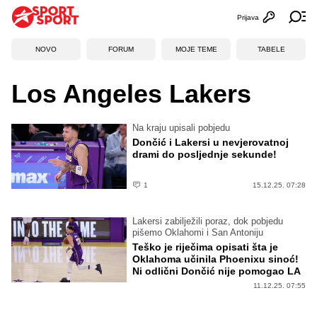
Prijava
Otvori profi
Ot
NOVO
FORUM
MOJE TEME
TABELE
Los Angeles Lakers
Na kraju upisali pobjedu
Dončić i Lakersi u nevjerovatnoj
drami do posljednje sekunde!
1
15.12.25. 07:28
Lakersi zabilježili poraz, dok pobjedu
pišemo Oklahomi i San Antoniju
Teško je riječima opisati šta je
Oklahoma učinila Phoenixu sinoć!
Ni odlični Dončić nije pomogao LA
11.12.25. 07:55