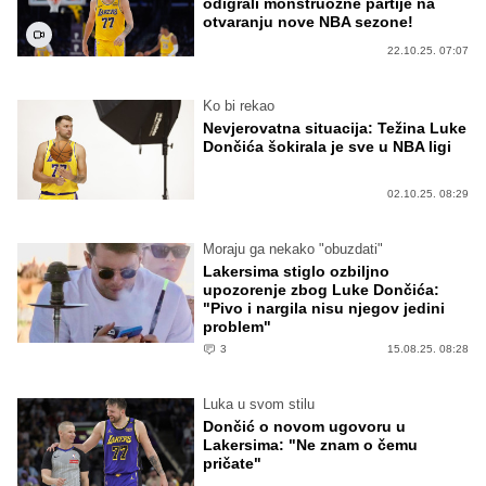
odigrali monstruozne partije na
otvaranju nove NBA sezone!
22.10.25. 07:07
Ko bi rekao
Nevjerovatna situacija: Težina Luke
Dončića šokirala je sve u NBA ligi
02.10.25. 08:29
Moraju ga nekako "obuzdati"
Lakersima stiglo ozbiljno
upozorenje zbog Luke Dončića:
"Pivo i nargila nisu njegov jedini
problem"
3
15.08.25. 08:28
Luka u svom stilu
Dončić o novom ugovoru u
Lakersima: "Ne znam o čemu
pričate"