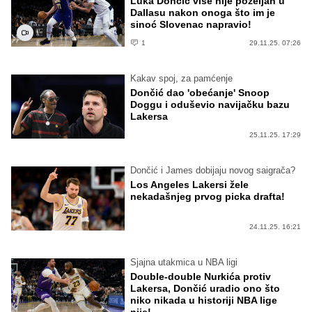
Luka Dončić više nije poželjan u
Dallasu nakon onoga što im je
sinoć Slovenac napravio!
1
29.11.25. 07:26
Kakav spoj, za pamćenje
Dončić dao 'obećanje' Snoop
Doggu i oduševio navijačku bazu
Lakersa
25.11.25. 17:29
Dončić i James dobijaju novog saigrača?
Los Angeles Lakersi žele
nekadašnjeg prvog picka drafta!
24.11.25. 16:21
Sjajna utakmica u NBA ligi
Double-double Nurkića protiv
Lakersa, Dončić uradio ono što
niko nikada u historiji NBA lige
nije!