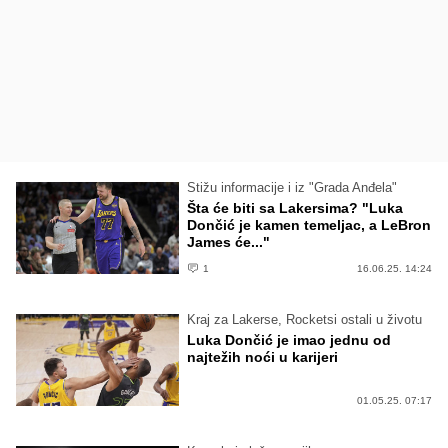
Stižu informacije i iz "Grada Anđela"
Šta će biti sa Lakersima? "Luka
Dončić je kamen temeljac, a LeBron
James će..."
1
16.06.25. 14:24
Kraj za Lakerse, Rocketsi ostali u životu
Luka Dončić je imao jednu od
najtežih noći u karijeri
01.05.25. 07:17