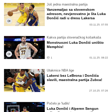
Još jedna maestralna partija
Vanzemaljac sa slovenskom
adresom, nevjerovatno je šta Luka
Dončić radi u dresu Lakersa
03.11.25. 07:55
Kakva partija slovenačkog košarkaša
Monstruozni Luka Dončić uništio
Memphis!
1
01.11.25. 08:22
Utakmice NBA lige
Lakersi bez LeBrona i Dončića
slavili, maestralna partija Zubca!
27.10.25. 07:26
Počelo je 'ludilo'
Luka Dončić i Alperen Sengun