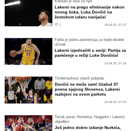
Krenulo je loše za njih
Lakersi na pragu eliminacije nakon
novog šoka, Luka Dončić na
žestokom udaru navijača!
1
28.04.25. 07:27
Falila je jedna asistencija za triple-double
učinak
Lakersi izjednačili u seriji: Partija za
pamćenje u režiji Luke Dončića!
23.04.25. 07:19
Timberwolvesi slavili pobjedu
Dončić ne može sam! Uzalud 37
poena sjajnog Slovenca, Lakersi
razbijeni na svom parketu
20.04.25. 07:23
Težak poraz Hornetsa, Nuggetsi i Lakersi
ubjedljivi
Još jedno dobro izdanje Nurkića,