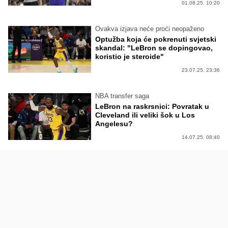
01.08.25. 10:20
Ovakva izjava neće proći neopaženo
Optužba koja će pokrenuti svjetski
skandal: "LeBron se dopingovao,
koristio je steroide"
23.07.25. 23:36
NBA transfer saga
LeBron na raskrsnici: Povratak u
Cleveland ili veliki šok u Los
Angelesu?
14.07.25. 08:40