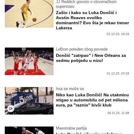
JJ Reddick govorio o slovenačkom
superstaru
Zašto i kako su Luka Dončić i
Austin Reaves ovoliko
dominantni? Evo šta je rekao trener
Lakersa
01.12.25. 18:33
LeBron poteđen zbog povrede
Dončić "zatrpao" i New Orleans za
sedmu pobjedu u nizu!
01.12.25. 07:28
Ima se može se
Niko kao Luka Dončić! Na utakmicu
stigao u automobilu od pet miliona
eura, pa "raznio" bivši klub
29.11.25. 11:08
Maestralna partija