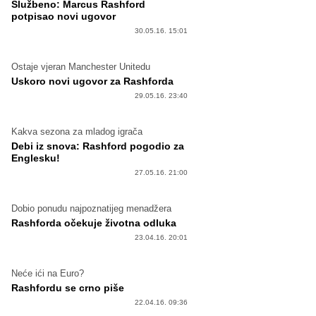
Službeno: Marcus Rashford
potpisao novi ugovor
30.05.16. 15:01
Ostaje vjeran Manchester Unitedu
Uskoro novi ugovor za Rashforda
29.05.16. 23:40
Kakva sezona za mladog igrača
Debi iz snova: Rashford pogodio za
Englesku!
27.05.16. 21:00
Dobio ponudu najpoznatijeg menadžera
Rashforda očekuje životna odluka
23.04.16. 20:01
Neće ići na Euro?
Rashfordu se crno piše
22.04.16. 09:36