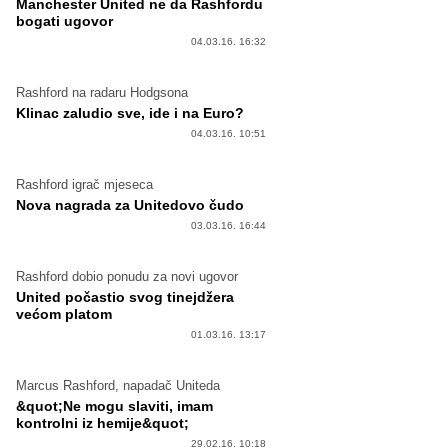
Manchester United ne da Rashfordu
bogati ugovor
04.03.16. 16:32
Rashford na radaru Hodgsona
Klinac zaludio sve, ide i na Euro?
04.03.16. 10:51
Rashford igrač mjeseca
Nova nagrada za Unitedovo čudo
03.03.16. 16:44
Rashford dobio ponudu za novi ugovor
United počastio svog tinejdžera
većom platom
01.03.16. 13:17
Marcus Rashford, napadač Uniteda
&quot;Ne mogu slaviti, imam
kontrolni iz hemije&quot;
29.02.16. 10:18