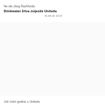
Ne ide zbog Rashforda
Drinkwater žrtva zvijezde Uniteda
01.06.16. 22:47
Još četiri godine u Unitedu