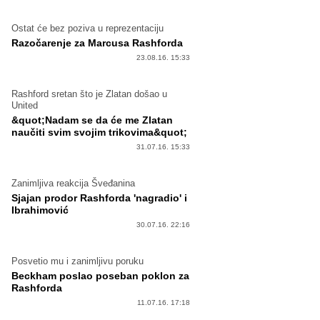
Ostat će bez poziva u reprezentaciju
Razočarenje za Marcusa Rashforda
23.08.16. 15:33
Rashford sretan što je Zlatan došao u
United
&quot;Nadam se da će me Zlatan
naučiti svim svojim trikovima&quot;
31.07.16. 15:33
Zanimljiva reakcija Šveđanina
Sjajan prodor Rashforda 'nagradio' i
Ibrahimović
30.07.16. 22:16
Posvetio mu i zanimljivu poruku
Beckham poslao poseban poklon za
Rashforda
11.07.16. 17:18