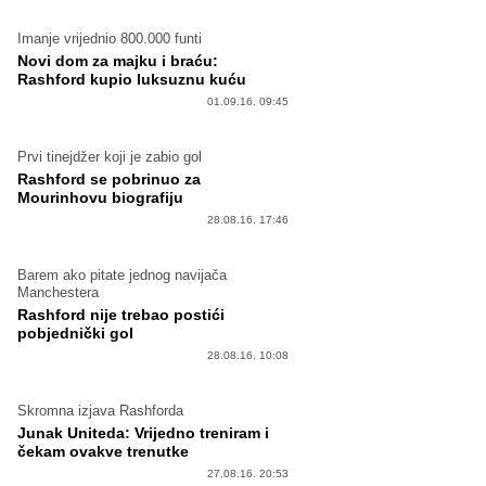
Imanje vrijednio 800.000 funti
Novi dom za majku i braću:
Rashford kupio luksuznu kuću
01.09.16. 09:45
Prvi tinejdžer koji je zabio gol
Rashford se pobrinuo za
Mourinhovu biografiju
28.08.16. 17:46
Barem ako pitate jednog navijača
Manchestera
Rashford nije trebao postići
pobjednički gol
28.08.16. 10:08
Skromna izjava Rashforda
Junak Uniteda: Vrijedno treniram i
čekam ovakve trenutke
27.08.16. 20:53