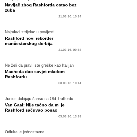
Navijač zbog Rashforda ostao bez
zuba
21.03.16. 10:24
Najmlađi strijelac u povijesti
Rashford novi rekorder
mančesterskog derbija
21.03.16. 09:58
Ne želi da pravi iste greške kao Italijan
Macheda dao savjet mladom
Rashfordu
08.03.16. 10:14
Juniori dobijaju šansu na Old Traffordu
Van Gaal: Nije tačno da mi je
Rashford sačuvao posao
05.03.16. 13:38
Odluka je jednostavna