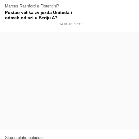
Marcus Rashford u Fiorentini?
Postao velika zvijezda Uniteda i
odmah odlazi u Seriju A?
14.04.16. 17:15
Skupo platio pobjedu