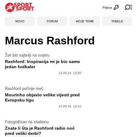
Prijava
Otvori profi
Ot
NOVO
FORUM
MOJE TEME
TABELE
Marcus Rashford
Želi biti najbolji na svijetu
Rashford: Inspiracija mi je bio samo
jedan fudbaler
14.09.16. 13:50
Rashford počinje meč
Mourinho objavio velike vijesti pred
Evropsku ligu
12.09.16. 15:12
Fotografisan na stadionu
Znate li šta je Rashford radio noć
pred veliki derbi?