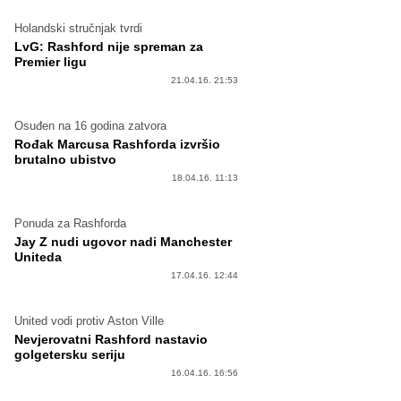
Holandski stručnjak tvrdi
LvG: Rashford nije spreman za
Premier ligu
21.04.16. 21:53
Osuđen na 16 godina zatvora
Rođak Marcusa Rashforda izvršio
brutalno ubistvo
18.04.16. 11:13
Ponuda za Rashforda
Jay Z nudi ugovor nadi Manchester
Uniteda
17.04.16. 12:44
United vodi protiv Aston Ville
Nevjerovatni Rashford nastavio
golgetersku seriju
16.04.16. 16:56