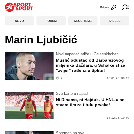
Prijava
Otvori profi
Ot
NOVO
FORUM
MOJE TEME
TABELE
Marin Ljubičić
Novi napadač stiže u Gelsenkirchen
Muslić odustao od Barbarezovog
miljenika Baždara, u Schalke stiže
"zvijer" rođena u Splitu!
2
16.01.26. 08:42
Sve karte u napad
Ni Dinamo, ni Hajduk: U HNL-u se
stvara tim za titulu prvaka!
14.12.25. 19:49
Spreman na sve