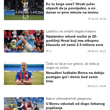
Ko tu koga vara? Hrvati jučer
objavili da je povrijeđen, a on
danas or prve minute na terenu
07.11.24. 22:30
Ljubičiću se smiješi bogata karijera
Haalandov rekord srušio je 20-
godišnji Hrvat koji ima otkupnu
klauzulu od samo 2.4 miliona eura
2
09.08.22. 16:21
Činilo se da je sve gotovo, ali onda je
stupio na scenu
Nesuđeni fudbaler Borca na debiju
postigao gol i donio bod svom
timu
06.03.21. 18:46
Nakon višesedmičnih pregovora
U Borcu odustali od dugo čekanog
pojačanja