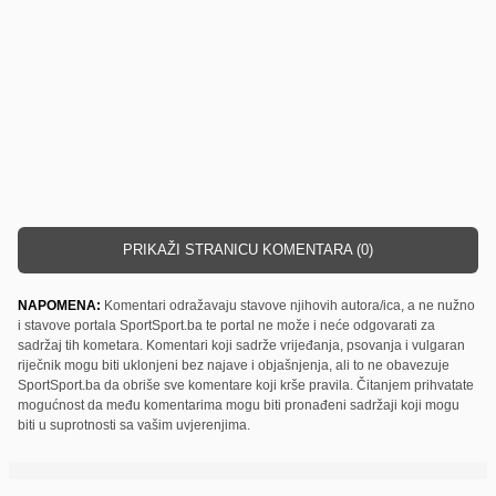
PRIKAŽI STRANICU KOMENTARA (0)
NAPOMENA:
Komentari odražavaju stavove njihovih autora/ica, a ne nužno
i stavove portala SportSport.ba te portal ne može i neće odgovarati za
sadržaj tih kometara. Komentari koji sadrže vrijeđanja, psovanja i vulgaran
riječnik mogu biti uklonjeni bez najave i objašnjenja, ali to ne obavezuje
SportSport.ba da obriše sve komentare koji krše pravila. Čitanjem prihvatate
mogućnost da među komentarima mogu biti pronađeni sadržaji koji mogu
biti u suprotnosti sa vašim uvjerenjima.