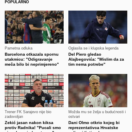
POPULARNO
Pametna odluka
Oglasila se i klupska legenda
Barcelona otkazala spornu
Del Piero gledao
utakmicu: "Odigravanje
Alajbegovića: "Mislim da za
meča bilo bi neprimjereno"
tim nema potrebe"
Trener FK Sarajevo nije bio
Možda mu se želja u budućnosti i
zadovoljan
ostvari
Zekić jasan nakon kiksa
Dani Olmo otkrio kojeg bi
protiv Radnika! "Pucali smo
reprezentativca Hrvatske