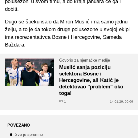
polusezoni u svom timu, a do kraja januara će ga i
dobiti.
Dugo se špekulisalo da Miron Muslić ima samo jednu
želju, a to je da tokom druge polusezone u svojoj ekipi
ima reprezentativca Bosne i Hercegovine, Sameda
Baždara.
Govorio za njemačke medije
Muslić sanja poziciju
selektora Bosne i
Hercegovine, ali Katić je
detektovao "problem" oko
toga!
1
14.01.26. 00:06
POVEZANO
Sve je spremno