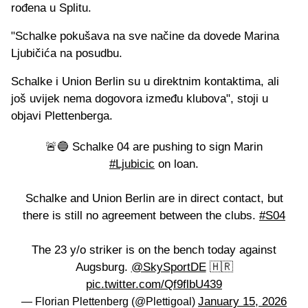
rođena u Splitu.
"Schalke pokušava na sve načine da dovede Marina
Ljubičića na posudbu.
Schalke i Union Berlin su u direktnim kontaktima, ali
još uvijek nema dogovora između klubova", stoji u
objavi Plettenberga.
🚨🔵 Schalke 04 are pushing to sign Marin
#Ljubicic
on loan.
Schalke and Union Berlin are in direct contact, but
there is still no agreement between the clubs.
#S04
The 23 y/o striker is on the bench today against
Augsburg.
@SkySportDE
🇭🇷
pic.twitter.com/Qf9flbU439
January 15, 2026
— Florian Plettenberg (@Plettigoal)