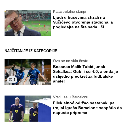
Katastrofalno stanje
Ljudi u busevima stizali na
Vučićevo otvorenje stadiona, a
pogledajte na šta sada liči
NAJČITANIJE IZ KATEGORIJE
Ovo se ne viđa često
Bosanac Malik Tubić junak
Schalkea: Gubili su 4:0, a onda je
uslijedio preokret za fudbalske
1
anale!
Vratili se u Barcelonu
Flick sinoć održao sastanak, pa
trojici igrača Barcelone saopštio da
napuste pripreme