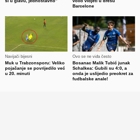
si u glavu, jednostavno"
volio vidjeti u dresu
Barcelone
Navijači bijesni
Ovo se ne viđa često
Muk u Trabzonsporu: Veliko
Bosanac Malik Tubić junak
pojačanje se povrijedilo već
Schalkea: Gubili su 4:0, a
u 20. minuti
onda je uslijedio preokret za
fudbalske anale!