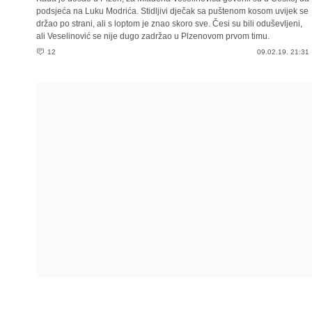
podsjeća na Luku Modrića. Stidljivi dječak sa puštenom kosom uvijek se
držao po strani, ali s loptom je znao skoro sve. Česi su bili oduševljeni,
ali Veselinović se nije dugo zadržao u Plzenovom prvom timu.
12
09.02.19. 21:31