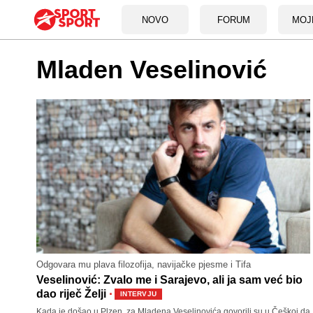
NOVO
FORUM
MOJ
Mladen Veselinović
Odgovara mu plava filozofija, navijačke pjesme i Tifa
Veselinović: Zvalo me i Sarajevo, ali ja sam već bio
·
dao riječ Želji
INTERVJU
Kada je došao u Plzen, za Mladena Veselinovića govorili su u Češkoj da