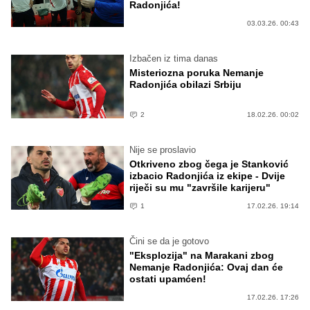
Radonjića!
03.03.26. 00:43
Izbačen iz tima danas
Misteriozna poruka Nemanje
Radonjića obilazi Srbiju
2
18.02.26. 00:02
Nije se proslavio
Otkriveno zbog čega je Stanković
izbacio Radonjića iz ekipe - Dvije
riječi su mu "završile karijeru"
1
17.02.26. 19:14
Čini se da je gotovo
"Eksplozija" na Marakani zbog
Nemanje Radonjića: Ovaj dan će
ostati upamćen!
17.02.26. 17:26