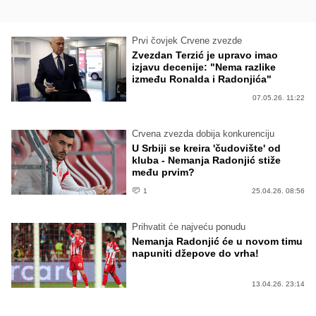
Prvi čovjek Crvene zvezde
Zvezdan Terzić je upravo imao
izjavu decenije: "Nema razlike
između Ronalda i Radonjića"
07.05.26. 11:22
Crvena zvezda dobija konkurenciju
U Srbiji se kreira 'čudovište' od
kluba - Nemanja Radonjić stiže
među prvim?
1
25.04.26. 08:56
Prihvatit će najveću ponudu
Nemanja Radonjić će u novom timu
napuniti džepove do vrha!
13.04.26. 23:14