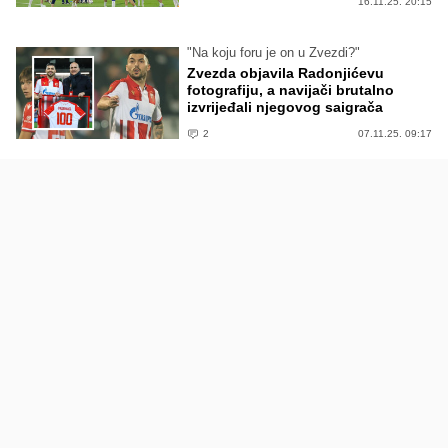
16.11.25. 20:15
"Na koju foru je on u Zvezdi?"
Zvezda objavila Radonjićevu
fotografiju, a navijači brutalno
izvrijeđali njegovog saigrača
2
07.11.25. 09:17