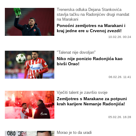
Trenerska odluka Dejana Stankovića
stavlja tačku na Radonjićev drugi mandat
na Marakani
Ponoćni zemljotres na Marakani i
kraj jedne ere u Crvenoj zvezdi!
10.02.26. 00:24
"Talenat nije dovoljan"
Niko nije ponizio Radonjića kao
bivši Orao!
06.02.26. 11:41
Vječiti talent je završio svoje
Zemljotres s Marakane za potpuni
krah karijere Nemanje Radonjića!
05.02.26. 16:28
Morao je to da uradi