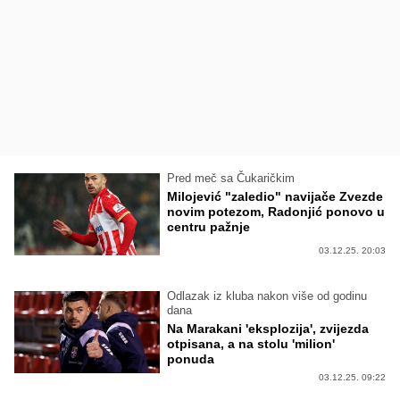
Pred meč sa Čukaričkim
Milojević "zaledio" navijače Zvezde
novim potezom, Radonjić ponovo u
centru pažnje
03.12.25. 20:03
Odlazak iz kluba nakon više od godinu
dana
Na Marakani 'eksplozija', zvijezda
otpisana, a na stolu 'milion'
ponuda
03.12.25. 09:22