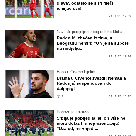
glava', oglasio se s tri riječi i
ismijao sve!
24.11.25. 19:09
Navijači podijeljeni zbog odluke kluba
Radonjić izbačen iz tima, u
Beogradu nemiri: "On je sa subote
na nedjelju..."
24.11.25. 17:44
Haos u Crveno-bijelim
Drama u Crvenoj zvezdi! Nemanja
Radonjić suspendovan do
daljnjeg!
1
24.11.25. 16:45
Ponovo je zakazao
Srbija je pobijedila, ali on više ne
mora dolaziti u reprezentaciju:
"Uzalud, ne vrijedi..."