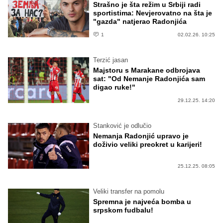
Strašno je šta režim u Srbiji radi
sportistima: Nevjerovatno na šta je
"gazda" natjerao Radonjića
1
02.02.26. 10:25
Terzić jasan
Majstoru s Marakane odbrojava
sat: "Od Nemanje Radonjića sam
digao ruke!"
29.12.25. 14:20
Stanković je odlučio
Nemanja Radonjić upravo je
doživio veliki preokret u karijeri!
25.12.25. 08:05
Veliki transfer na pomolu
Spremna je najveća bomba u
srpskom fudbalu!