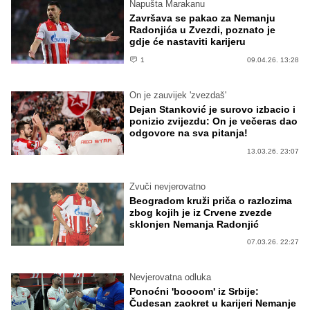
Napušta Marakanu
Završava se pakao za Nemanju
Radonjića u Zvezdi, poznato je
gdje će nastaviti karijeru
1
09.04.26. 13:28
On je zauvijek 'zvezdaš'
Dejan Stanković je surovo izbacio i
ponizio zvijezdu: On je večeras dao
odgovore na sva pitanja!
13.03.26. 23:07
Zvuči nevjerovatno
Beogradom kruži priča o razlozima
zbog kojih je iz Crvene zvezde
sklonjen Nemanja Radonjić
07.03.26. 22:27
Nevjerovatna odluka
Ponoćni 'boooom' iz Srbije:
Čudesan zaokret u karijeri Nemanje