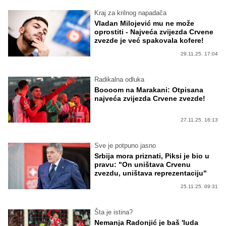
Kraj za krilnog napadača
Vladan Milojević mu ne može
oprostiti - Najveća zvijezda Crvene
zvezde je već spakovala kofere!
29.11.25. 17:04
Radikalna odluka
Boooom na Marakani: Otpisana
najveća zvijezda Crvene zvezde!
27.11.25. 16:13
Sve je potpuno jasno
Srbija mora priznati, Piksi je bio u
pravu: "On uništava Crvenu
zvezdu, uništava reprezentaciju"
25.11.25. 09:31
Šta je istina?
Nemanja Radonjić je baš 'luda