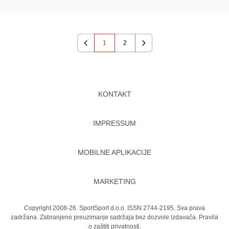
1
2
Previous
Next
KONTAKT
IMPRESSUM
MOBILNE APLIKACIJE
MARKETING
Copyright 2008-26. SportSport d.o.o. ISSN 2744-2195. Sva prava
zadržana. Zabranjeno preuzimanje sadržaja bez dozvole izdavača.
Pravila
o zaštiti privatnosti.