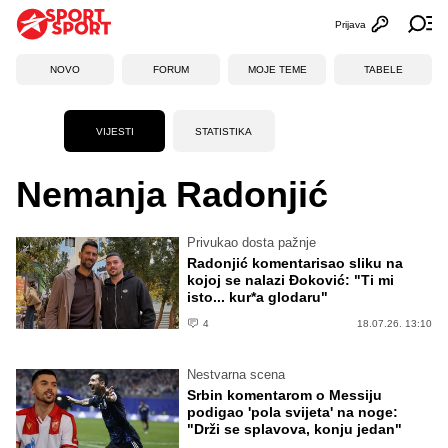
Prijava
Otvori profi
Ot
NOVO
FORUM
MOJE TEME
TABELE
VIJESTI
STATISTIKA
Nemanja Radonjić
Privukao dosta pažnje
Radonjić komentarisao sliku na
kojoj se nalazi Đoković: "Ti mi
isto... kur*a glodaru"
4
18.07.26. 13:10
Nestvarna scena
Srbin komentarom o Messiju
podigao 'pola svijeta' na noge:
"Drži se splavova, konju jedan"