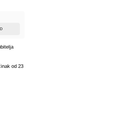
ED
bitelja
činak od 23