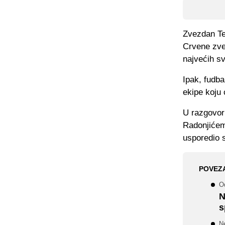
Zvezdan Te
Crvene zve
najvećih s
Ipak, fudba
ekipe koju 
U razgovor
Radonjićem.
usporedio 
POVEZ
O
N
s
N