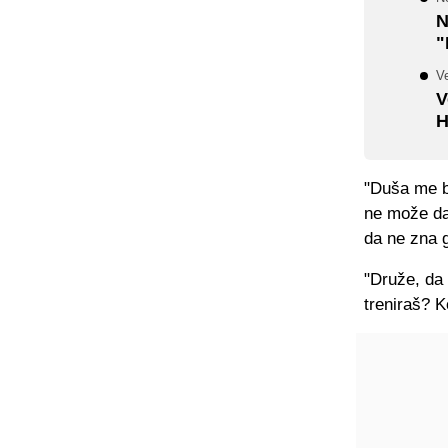
N
"
V
V
H
"Duša me bo
ne može da
da ne zna g
"Druže, da
treniraš? K