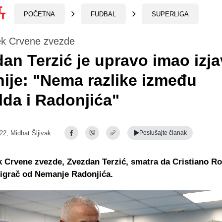
POČETNA
FUDBAL
SUPERLIGA
jek Crvene zvezde
an Terzić je upravo imao izj
ije: "Nema razlike između
da i Radonjića"
:22,
Midhat Šljivak
Poslušajte
članak
k Crvene zvezde, Zvezdan Terzić, smatra da Cristiano Ro
i igrač od Nemanje Radonjića.