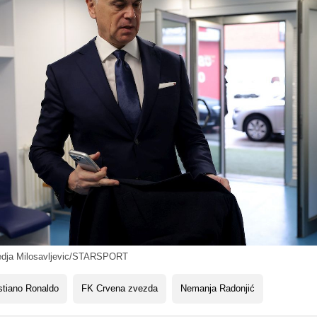
edja Milosavljevic/STARSPORT
stiano Ronaldo
FK Crvena zvezda
Nemanja Radonjić