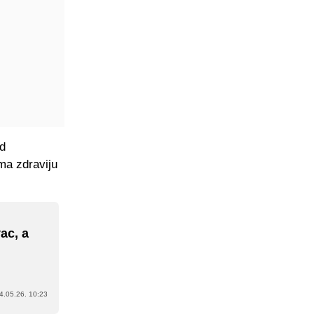
od
ima zdraviju
ac, a
4.05.26. 10:23