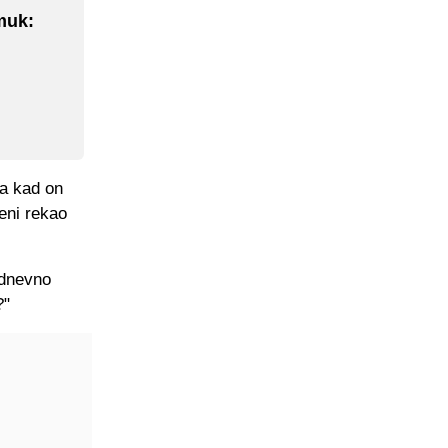
muk:
ba kad on
eni rekao
 dnevno
?"