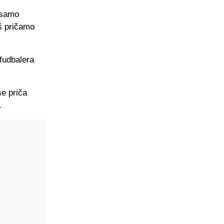
e samo
oš pričamo
 fudbalera
e priča
.