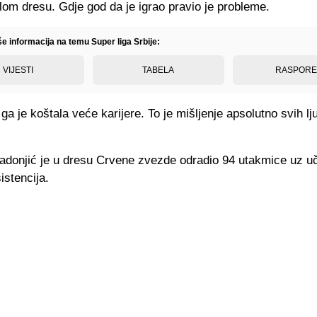
lom dresu. Gdje god da je igrao pravio je probleme.
še informacija na temu Super liga Srbije:
VIJESTI
TABELA
RASPOR
ga je koštala veće karijere. To je mišljenje apsolutno svih lju
donjić je u dresu Crvene zvezde odradio 94 utakmice uz u
istencija.