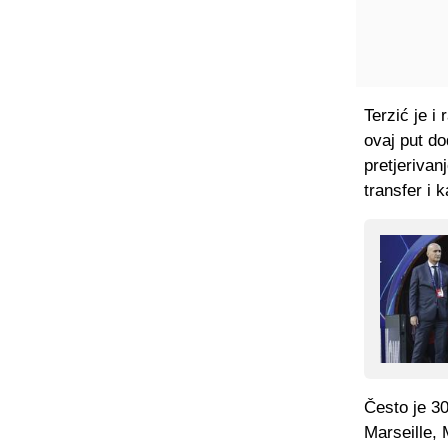
Terzić je i
ovaj put do
pretjerivan
transfer i 
Često je 30
Marseille, 