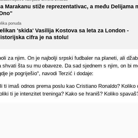
a Marakanu stiže reprezentativac, a među Delijama 
Dno"
elika ponuda
elikan 'skida' Vasilija Kostova sa leta za London -
istorijska cifra je na stolu!
li za njim. On je najbolji srpski fudbaler na planeti, ali dža
 shvati šta su mu obaveze. Da sad sjednem s njim, on bi m
dje je pogriješio", navodi Terzić i dodaje:
 li ti imaš odnos prema poslu kao Cristiano Ronaldo? Koliko
oliki ti je intenzitet treninga? Kako se hraniš? Koliko spavaš