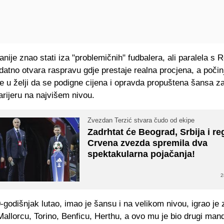
 ranije znao stati iza "problemičnih" fudbalera, ali paralela s
datno otvara raspravu gdje prestaje realna procjena, a počin
je u želji da se podigne cijena i opravda propuštena šansa za
karijeru na najvišem nivou.
Zvezdan Terzić stvara čudo od ekipe
Zadrhtat će Beograd, Srbija i re
Crvena zvezda spremila dva
spektakularna pojačanja!
2
-godišnjak lutao, imao je šansu i na velikom nivou, igrao je 
Mallorcu, Torino, Benficu, Herthu, a ovo mu je bio drugi man