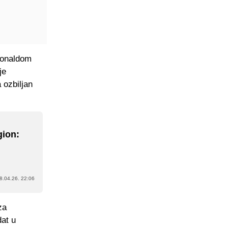
 Ronaldom
je
 ozbiljan
gion:
8.04.26. 22:06
za
dat u