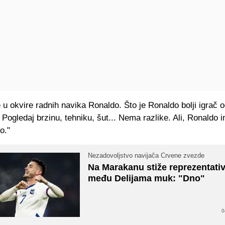
 u okvire radnih navika Ronaldo. Što je Ronaldo bolji igrač 
Pogledaj brzinu, tehniku, šut... Nema razlike. Ali, Ronaldo 
o."
Nezadovoljstvo navijača Crvene zvezde
Na Marakanu stiže reprezentativ
među Delijama muk: "Dno"
0