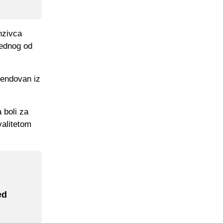
nzivca
jednog od
pendovan iz
 boli za
valitetom
ed