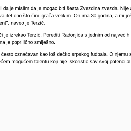
 I dalje mislim da je mogao biti šesta Zvezdina zvezda. Nij
valitet ono što čini igrača velikim. On ima 30 godina, a mi j
lent", naveo je Terzić.
či je izrekao Terzić. Porediti Radonjića s jednim od najvećih
a je poprilično smiješno.
e često označavan kao loš dečko srpskog fudbala. O njemu s
ćem mogućem talentu koji nije iskoristio sav svoj potencijal