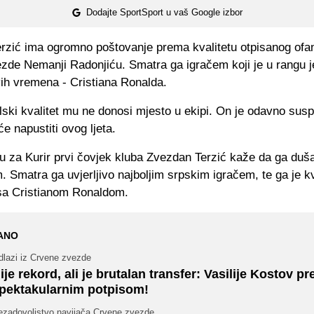
Dodajte SportSport u vaš Google izbor
rzić ima ogromno poštovanje prema kvalitetu otpisanog ofa
zde Nemanji Radonjiću. Smatra ga igračem koji je u rangu 
vih vremena - Cristiana Ronalda.
lski kvalitet mu ne donosi mjesto u ekipi. On je odavno sus
će napustiti ovog ljeta.
u za Kurir prvi čovjek kluba Zvezdan Terzić kaže da ga duša
 Smatra ga uvjerljivo najboljim srpskim igračem, te ga je k
sa Cristianom Ronaldom.
ANO
dlazi iz Crvene zvezde
ije rekord, ali je brutalan transfer: Vasilije Kostov pr
pektakularnim potpisom!
ezadovoljstvo navijača Crvene zvezde