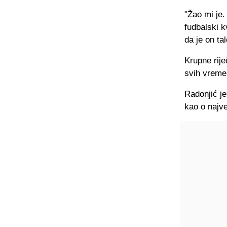
"Žao mi je.
fudbalski k
da je on ta
Krupne rije
svih vremen
Radonjić j
kao o najve