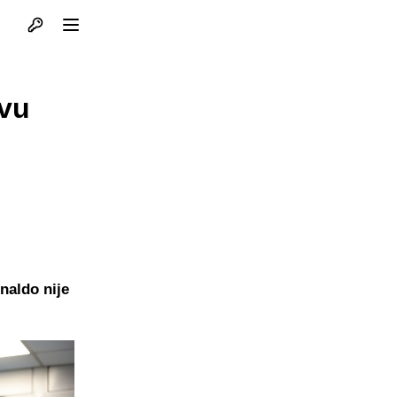
Otvori profil
Otvori meni
avu
naldo nije