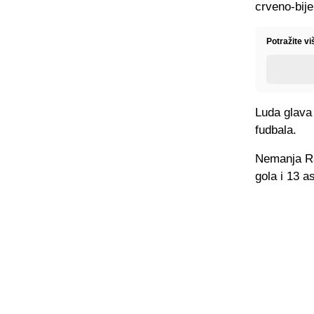
crveno-bije
Potražite vi
Luda glava 
fudbala.
Nemanja Ra
gola i 13 as