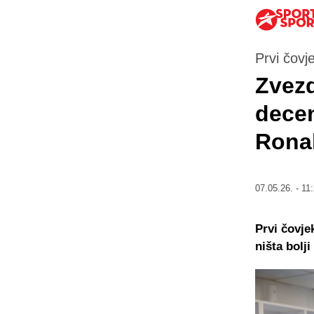
Prvi čov
Zvezd
decen
Ronal
07.05.26. - 11
Prvi čovje
ništa bolj