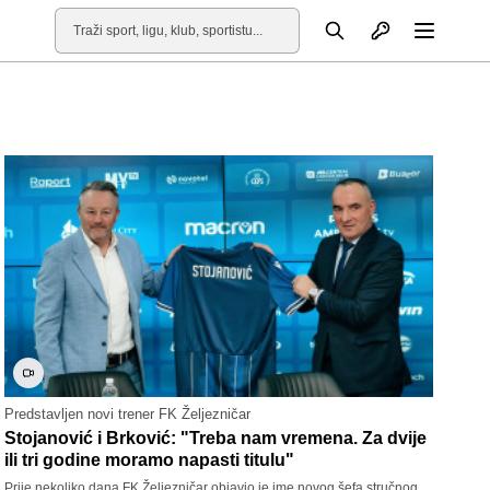
Otvori profil
Pretraga
Otvori
Predstavljen novi trener FK Željezničar
Stojanović i Brković: "Treba nam vremena. Za dvije
ili tri godine moramo napasti titulu"
Prije nekoliko dana FK Željezničar objavio je ime novog šefa stručnog