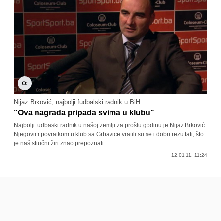
Nijaz Brković, najbolji fudbalski radnik u BiH
"Ova nagrada pripada svima u klubu"
Najbolji fudbaski radnik u našoj zemlji za prošlu godinu je Nijaz Brković.
Njegovim povratkom u klub sa Grbavice vratili su se i dobri rezultati, što
je naš stručni žiri znao prepoznati.
12.01.11. 11:24