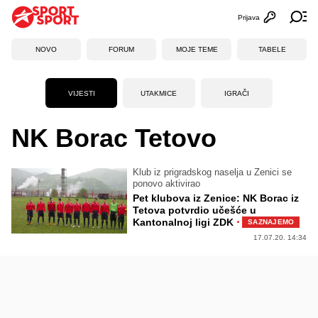
Prijava
Otvori profi
Ot
NOVO
FORUM
MOJE TEME
TABELE
VIJESTI
UTAKMICE
IGRAČI
NK Borac Tetovo
Klub iz prigradskog naselja u Zenici se
ponovo aktivirao
Pet klubova iz Zenice: NK Borac iz
Tetova potvrdio učešće u
·
Kantonalnoj ligi ZDK
SAZNAJEMO
17.07.20. 14:34