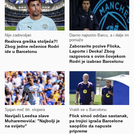
Nije zadovoljan
Davno napustio Barcu, a i dalje im
pomaže
Realova greška stoljeća?!
Zaboravite pozive Flicka,
Zbog jedne rečenice Rodri
Laporte i Decka! Zbog
ide u Barcelonu
razgovora s ovim čovjekom
Rodri je izabrao Barcelonu
Sjajan meč bh. stopera
Vratili se u Barcelonu
Navijači Leedsa slave
Flick sinoć održao sastanak,
Muharemovića: "Najbolji je
pa trojici igrača Barcelone
na svijetu"
saopštio da napuste
pripreme