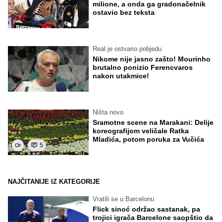
milione, a onda ga gradonačelnik
ostavio bez teksta
Real je ostvario pobjedu
Nikome nije jasno zašto! Mourinho
brutalno ponizio Ferencvaros
nakon utakmice!
Ništa novo
Sramotne scene na Marakani: Delije
koreografijom veličale Ratka
Mladića, potom poruka za Vučića
5
NAJČITANIJE IZ KATEGORIJE
Vratili se u Barcelonu
Flick sinoć održao sastanak, pa
trojici igrača Barcelone saopštio da