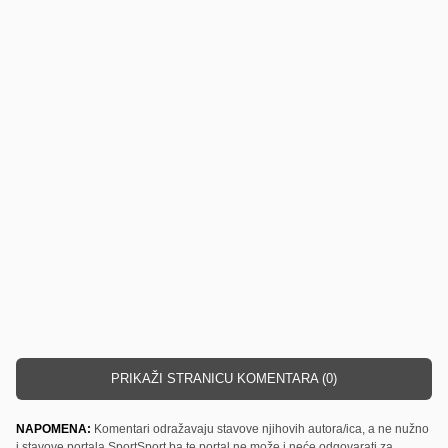
PRIKAŽI STRANICU KOMENTARA (0)
NAPOMENA:
Komentari odražavaju stavove njihovih autora/ica, a ne nužno
i stavove portala SportSport.ba te portal ne može i neće odgovarati za