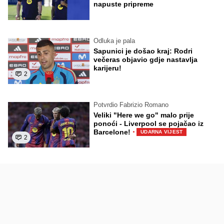
napuste pripreme
Odluka je pala
Sapunici je došao kraj: Rodri
večeras objavio gdje nastavlja
karijeru!
2
Potvrdio Fabrizio Romano
Veliki "Here we go" malo prije
ponoći - Liverpool se pojačao iz
·
Barcelone!
UDARNA VIJEST
2