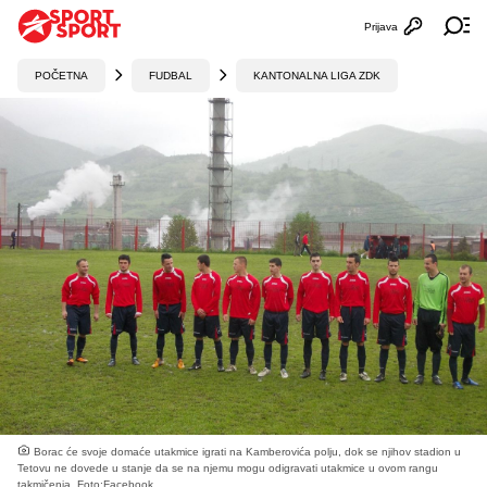
Prijava
Otvori profi
Ot
POČETNA
FUDBAL
KANTONALNA LIGA ZDK
Borac će svoje domaće utakmice igrati na Kamberovića polju, dok se njihov stadion u
Tetovu ne dovede u stanje da se na njemu mogu odigravati utakmice u ovom rangu
takmičenja. Foto:Facebook