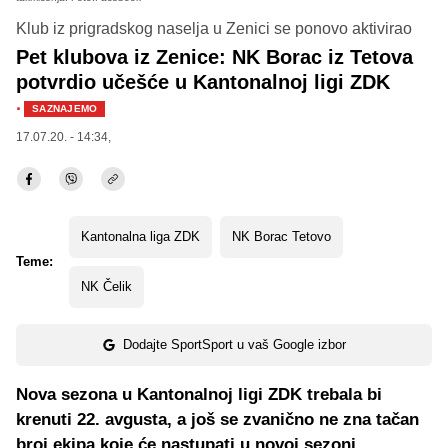
Klub iz prigradskog naselja u Zenici se ponovo aktivirao
Pet klubova iz Zenice: NK Borac iz Tetova
potvrdio učešće u Kantonalnoj ligi ZDK
·
SAZNAJEMO
17.07.20. - 14:34,
Kantonalna liga ZDK
NK Borac Tetovo
Teme:
NK Čelik
Dodajte SportSport u vaš Google izbor
Nova sezona u Kantonalnoj ligi ZDK trebala bi
krenuti 22. avgusta, a još se zvanično ne zna tačan
broj ekipa koje će nastupati u novoj sezoni.