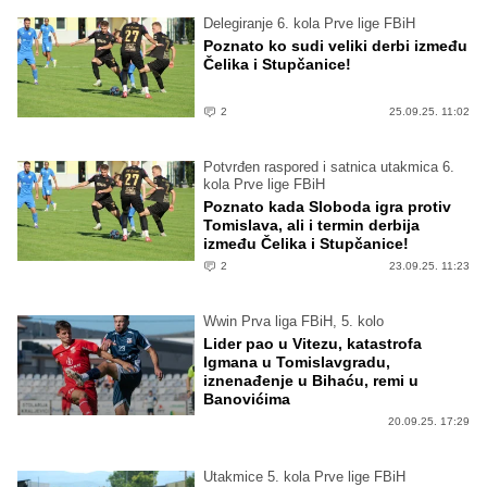
Delegiranje 6. kola Prve lige FBiH
Poznato ko sudi veliki derbi između
Čelika i Stupčanice!
2
25.09.25. 11:02
Potvrđen raspored i satnica utakmica 6.
kola Prve lige FBiH
Poznato kada Sloboda igra protiv
Tomislava, ali i termin derbija
između Čelika i Stupčanice!
2
23.09.25. 11:23
Wwin Prva liga FBiH, 5. kolo
Lider pao u Vitezu, katastrofa
Igmana u Tomislavgradu,
iznenađenje u Bihaću, remi u
Banovićima
20.09.25. 17:29
Utakmice 5. kola Prve lige FBiH