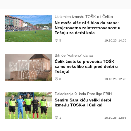
Utakmica između TOŠK-a i Čelika
Ne može više ni šibica da stane:
Nevjerovatna zainteresovanost u
Tešnju za derbi kola
5
19.10.25. 14:55
Biti će "vatreno" danas
Čelik žestoko provocira TOŠK
samo nekoliko sati pred derbi u
Tešnju!
8
19.10.25. 12:28
Delegiranje 9. kola Prve lige FBiH
Semiru Sarajkiću veliki derbi
između TOŠK-a i Čelika!
1
16.10.25. 12:56