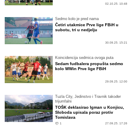
02.10.25. 10:48
Sedmo kolo je pred nama
Četiri utakmice Prve lige FBiH u
subotu, tri u nedjelju
30.09.25. 15:21
Koincidencija sedmica ovoga puta
Sedam fudbalera propušta sedmo
kolo WWin Prve lige FBiH
29.09.25. 12:00
Tuzla City, Jedinstvo i Travnik također
trijumfalni
TOŠK deklasirao Igman u Konjicu,
Sloboda upisala poraz protiv
Tomislava
1
27.09.25. 17:26