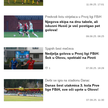
11.09.25. 17:01
Predvodi listu strijelaca u Prvoj ligi FBiH
Njegova ekipa na dnu tabele, ali
iskusni Husić je već postigao pet
golova!
09.09.25. 08:25
Sjajnih šest mečeva
Nedjelja golova u Prvoj ligi FBiH:
Šok u Olovu, spektakl na Piroti
1
07.09.25. 18:29
Derbi se igra na stadionu Danac
Danas šest utakmica 3. kola Prve
lige FBiH, sve oči uprte u Olovo!
07.09.25. 11:30