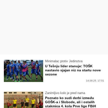
Minimalac protiv Jedinstva
U Tešnju lider stanuje: TOŠK
nastavio sjajan niz na startu nove
sezone
14.09.25. 17:51
Zanimljivo kolo je pred nama
Poznato ko sudi derbi između
GOŠK-a i Slobode, ali i ostalih
utakmica 4. kola Prve lige FBiH