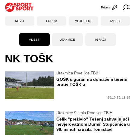
Prijava
Otvori profi
Ot
NOVO
FORUM
MOJE TEME
TABELE
VIJESTI
UTAKMICE
IGRAČI
NK TOŠK
Utakmica Prve lige FBiH
GOŠK siguran na domaćem terenu
protiv TOŠK-a
25.10.25. 18:15
Utakmice 9. kola Prve lige FBiH
Čelik "preživio" Tešanj zahvaljujući
nevjerovatnom Durmi, Stupčanica u
96. minuti srušila Tomislav!