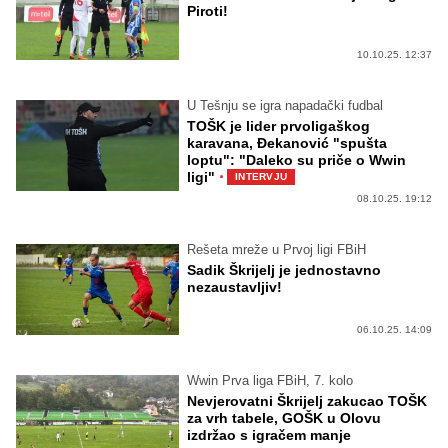
Piroti!
10.10.25. 12:37
U Tešnju se igra napadački fudbal
TOŠK je lider prvoligaškog
karavana, Đekanović "spušta
loptu": "Daleko su priče o Wwin
·
ligi"
INTERVJU
08.10.25. 19:12
Rešeta mreže u Prvoj ligi FBiH
Sadik Škrijelj je jednostavno
nezaustavljiv!
06.10.25. 14:09
Wwin Prva liga FBiH, 7. kolo
Nevjerovatni Škrijelj zakucao TOŠK
za vrh tabele, GOŠK u Olovu
izdržao s igračem manje