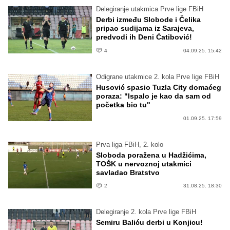
Delegiranje utakmica Prve lige FBiH
Derbi između Slobode i Čelika
pripao sudijama iz Sarajeva,
predvodi ih Deni Ćatibović!
4
04.09.25. 15:42
Odigrane utakmice 2. kola Prve lige FBiH
Husović spasio Tuzla City domaćeg
poraza: "Ispalo je kao da sam od
početka bio tu"
01.09.25. 17:59
Prva liga FBiH, 2. kolo
Sloboda poražena u Hadžićima,
TOŠK u nervoznoj utakmici
savladao Bratstvo
2
31.08.25. 18:30
Delegiranje 2. kola Prve lige FBiH
Semiru Baliću derbi u Konjicu!