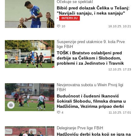
Očekuje se spektakl
Bibić pred dolazak Čelika u Tešanj:
"Navijači sanjaju, i neka sanjaju"
·
INTERVJU
10
16.10.25. 10:21
Suspenzije pred utakmice 9. kola Prve
lige FBiH
TOŠK i Bratstvo oslabljeni pred
derbije sa Čelikom i Slobodom,
problemi i za Jedinstvo i Travnik
12.10.25. 17:23
Nevjerovatna subota u Wwin Prvoj ligi
FBiH
Budućnost i čudesni Ikanović
šokirali Slobodu, filmska drama u
Hadžićima, Vezirima pripao derbi
4
11.10.25. 17:01
Delegiranje Prve lige FBiH
Hadžoviću derbi kola koji se igra na