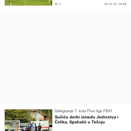
1
05.10.25. 16:58
Delegiranje 7. kola Prve lige FBiH
Sučiću derbi između Jedinstva i
Čelika, Spahalić u Tešnju