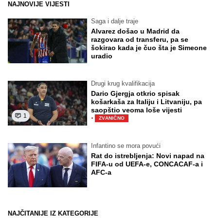
NAJNOVIJE VIJESTI
Saga i dalje traje
Alvarez došao u Madrid da
razgovara od transferu, pa se
šokirao kada je čuo šta je Simeone
uradio
Drugi krug kvalifikacija
Dario Gjergja otkrio spisak
košarkaša za Italiju i Litvaniju, pa
saopštio veoma loše vijesti
1
·
ZVANIČNO
Infantino se mora povući
Rat do istrebljenja: Novi napad na
FIFA-u od UEFA-e, CONCACAF-a i
AFC-a
NAJČITANIJE IZ KATEGORIJE