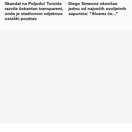
Skandal na Poljudu! Torcida
Diego Simeone okončao
razvila šokantan transparent,
jednu od najvećih ovoljetnih
onda je stadionom odjeknuo
sapunica: "Alvarez će..."
ustaški pozdrav