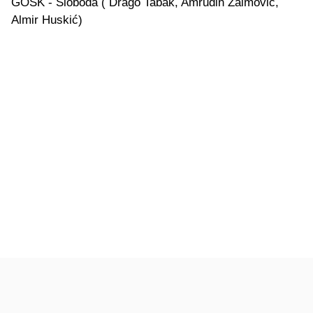
GOŠK - Sloboda ( Drago Tabak, Amrudin Zaimović,
Almir Huskić)