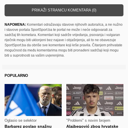
PRIKAŽI STRANICU KOMENTARA (0)
NAPOMENA:
Komentari odražavaju stavove njihovih autora/ica, a ne nužno
i stavove portala SportSport.ba te portal ne može i neće odgovarati za
sadržaj tih kometara. Komentari koji sadrže vrijeđanja, psovanja i vulgaran
riječnik mogu biti uklonjeni bez najave i objašnjenja, ali to ne obavezuje
SportSport.ba da obriše sve komentare koji krše pravila. Čitanjem prihvatate
mogućnost da među komentarima mogu biti pronađeni sadržaji koji mogu
biti u suprotnosti sa vašim uvjerenjima.
POPULARNO
Oglasio se selektor
"Problemi" s novim brojem
Barbarez poslao snažnu
Alajbegović zbog hrvatske