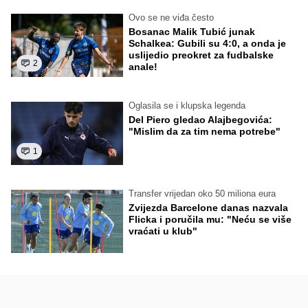
Ovo se ne viđa često
Bosanac Malik Tubić junak
Schalkea: Gubili su 4:0, a onda je
uslijedio preokret za fudbalske
2
anale!
Oglasila se i klupska legenda
Del Piero gledao Alajbegovića:
"Mislim da za tim nema potrebe"
1
Transfer vrijedan oko 50 miliona eura
Zvijezda Barcelone danas nazvala
Flicka i poručila mu: "Neću se više
vraćati u klub"