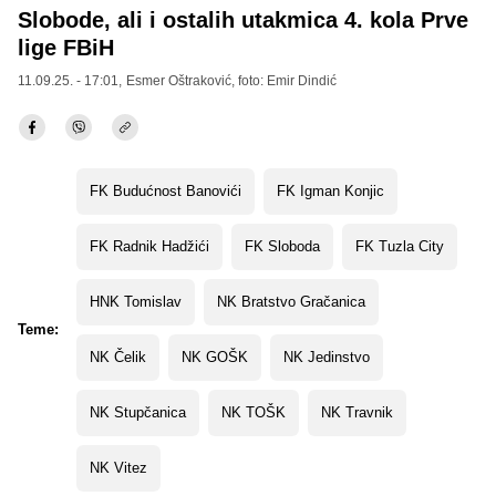
Slobode, ali i ostalih utakmica 4. kola Prve
lige FBiH
11.09.25. - 17:01,
Esmer Oštraković
, foto: Emir Dindić
FK Budućnost Banovići
FK Igman Konjic
FK Radnik Hadžići
FK Sloboda
FK Tuzla City
HNK Tomislav
NK Bratstvo Gračanica
Teme:
NK Čelik
NK GOŠK
NK Jedinstvo
NK Stupčanica
NK TOŠK
NK Travnik
NK Vitez