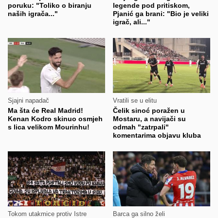
poruku: "Toliko o biranju
legende pod pritiskom,
naših igrača..."
Pjanić ga brani: "Bio je veliki
igrač, ali..."
Sjajni napadač
Vratili se u elitu
Ma šta će Real Madrid!
Čelik sinoć poražen u
Kenan Kodro skinuo osmjeh
Mostaru, a navijači su
s lica velikom Mourinhu!
odmah "zatrpali"
komentarima objavu kluba
Tokom utakmice protiv Istre
Barca ga silno želi