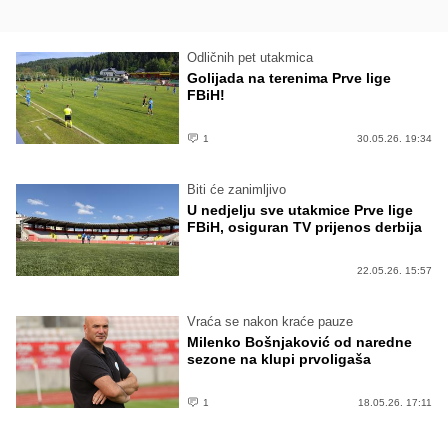
Odličnih pet utakmica
Golijada na terenima Prve lige
FBiH!
1
30.05.26. 19:34
Biti će zanimljivo
U nedjelju sve utakmice Prve lige
FBiH, osiguran TV prijenos derbija
22.05.26. 15:57
Vraća se nakon kraće pauze
Milenko Bošnjaković od naredne
sezone na klupi prvoligaša
1
18.05.26. 17:11