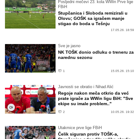
Posljedni mečevi 23. kola WWin Prve lige
FBiH
Stupčanica i Sloboda remizirali u
Olovu; GOŠK sa igračem manje
stigao do boda u Tešnju
17.05.26. 18:59
Sve je jasno
NK TOŠK donio odluku o treneru za
narednu sezonu
1
15.05.26. 15:10
Javnosti se obratio i Nihad Alić
Regoje nakon meča otkrio da već
prate igrače za WWin ligu BiH: "Sve
ekipe su imale problem.."
2
10.05.26. 19:32
Utakmice prve lige FBiH
Čelik siguran protiv TOŠK-a,