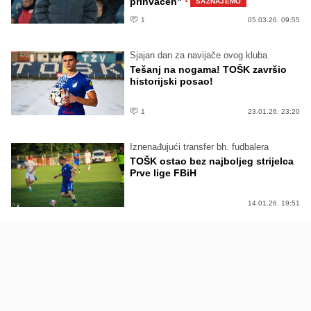
·
prihvaćen"
SAZNAJEMO
1
05.03.26. 09:55
Sjajan dan za navijače ovog kluba
Tešanj na nogama! TOŠK završio
historijski posao!
1
23.01.26. 23:20
Iznenađujući transfer bh. fudbalera
TOŠK ostao bez najboljeg strijelca
Prve lige FBiH
14.01.26. 19:51