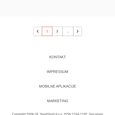
1
2
...
Previous
Next
KONTAKT
IMPRESSUM
MOBILNE APLIKACIJE
MARKETING
Copyright 2008-26. SportSport d.o.o. ISSN 2744-2195. Sva prava