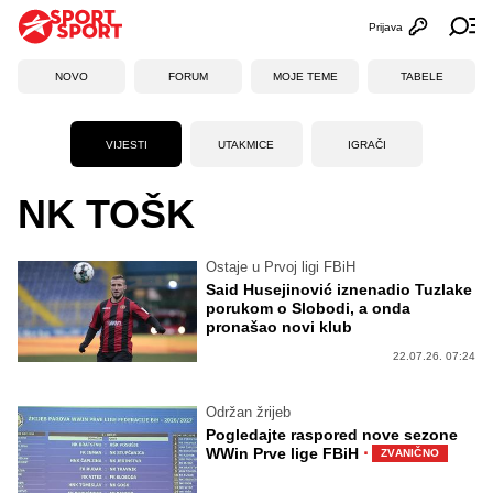
Prijava
Otvori profi
Ot
NOVO
FORUM
MOJE TEME
TABELE
VIJESTI
UTAKMICE
IGRAČI
NK TOŠK
Ostaje u Prvoj ligi FBiH
Said Husejinović iznenadio Tuzlake
porukom o Slobodi, a onda
pronašao novi klub
22.07.26. 07:24
Održan žrijeb
Pogledajte raspored nove sezone
·
WWin Prve lige FBiH
ZVANIČNO