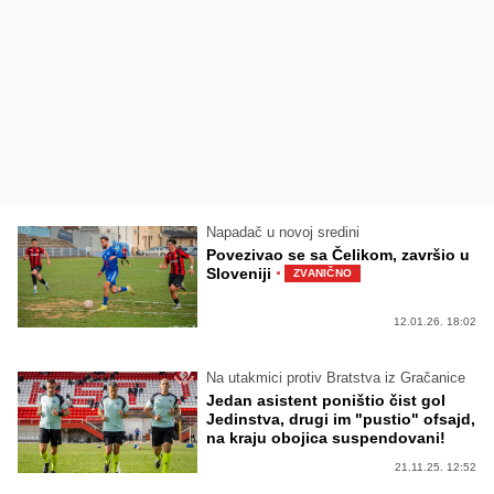
Napadač u novoj sredini
Povezivao se sa Čelikom, završio u
·
Sloveniji
ZVANIČNO
12.01.26. 18:02
Na utakmici protiv Bratstva iz Gračanice
Jedan asistent poništio čist gol
Jedinstva, drugi im "pustio" ofsajd,
na kraju obojica suspendovani!
21.11.25. 12:52