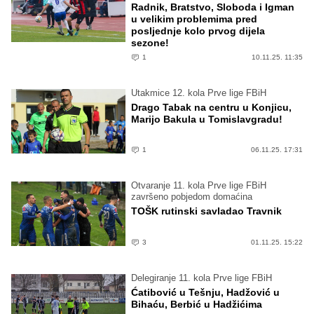
Radnik, Bratstvo, Sloboda i Igman
u velikim problemima pred
posljednje kolo prvog dijela
sezone!
1
10.11.25. 11:35
Utakmice 12. kola Prve lige FBiH
Drago Tabak na centru u Konjicu,
Marijo Bakula u Tomislavgradu!
1
06.11.25. 17:31
Otvaranje 11. kola Prve lige FBiH
završeno pobjedom domaćina
TOŠK rutinski savladao Travnik
3
01.11.25. 15:22
Delegiranje 11. kola Prve lige FBiH
Ćatibović u Tešnju, Hadžović u
Bihaću, Berbić u Hadžićima