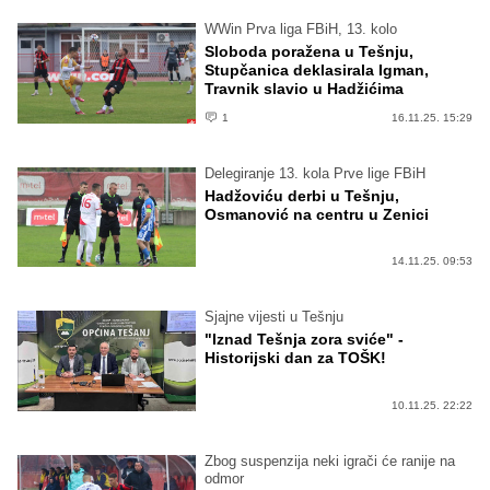
WWin Prva liga FBiH, 13. kolo
Sloboda poražena u Tešnju,
Stupčanica deklasirala Igman,
Travnik slavio u Hadžićima
1
16.11.25. 15:29
Delegiranje 13. kola Prve lige FBiH
Hadžoviću derbi u Tešnju,
Osmanović na centru u Zenici
14.11.25. 09:53
Sjajne vijesti u Tešnju
"Iznad Tešnja zora sviće" -
Historijski dan za TOŠK!
10.11.25. 22:22
Zbog suspenzija neki igrači će ranije na
odmor