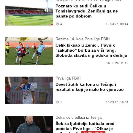
Poznato ko sudi Čeliku u
Tomislavgradu, Zeničani ga ne
pamte po dobrom
4
19.03.26. 09:44
Rezime 14. kola Prve lige FBiH
Čelik kiksao u Zenici, Travnik
"zakuhao" borbu za viši rang,
Sloboda slavila u gradskom derbiju
16.03.26. 11:42
Prva liga FBiH
Devet žutih kartona u Tešnju i
rezultat u koji je malo ko vjerovao
1
15.03.26. 16:54
Đekanović odlazi iz Tešnja
Šok za ljubitelje fudbala pred
početak Prve lige - "Otkaz je