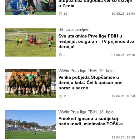
Stupčanica odgodila veliko slavlje
u Zenici
15
10.05.26. 18:54
Biti će zanimljivo
Sve utakmice Prve lige FBiH u
nedjelju, osiguran i TV prijenos dva
derbija!
2
01.05.26. 15:26
WWin Prva liga FBiH, 19. kolo
Velika pobjeda Stupčanice u
derbiju kola: Čelik upisao prvi
poraz u sezoni
11
19.04.26. 18:50
WWin Prva liga FBiH, 18. kolo
Preokret Igmana u sudijskoj
nadoknadi, minimalac TOŠK-a
12.04.26. 18:28