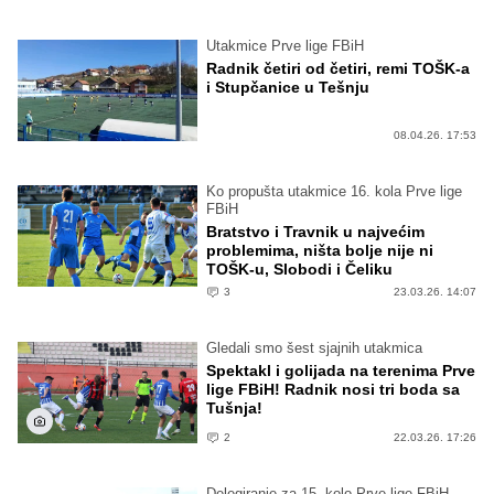
Utakmice Prve lige FBiH
Radnik četiri od četiri, remi TOŠK-a
i Stupčanice u Tešnju
08.04.26. 17:53
Ko propušta utakmice 16. kola Prve lige
FBiH
Bratstvo i Travnik u najvećim
problemima, ništa bolje nije ni
TOŠK-u, Slobodi i Čeliku
3
23.03.26. 14:07
Gledali smo šest sjajnih utakmica
Spektakl i golijada na terenima Prve
lige FBiH! Radnik nosi tri boda sa
Tušnja!
2
22.03.26. 17:26
Delegiranje za 15. kolo Prve lige FBiH