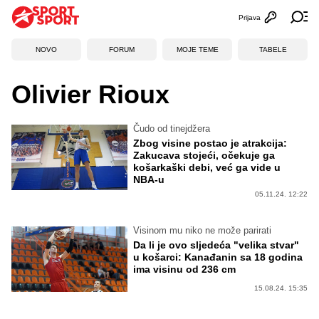
Prijava
Otvori profi
Ot
NOVO
FORUM
MOJE TEME
TABELE
Olivier Rioux
Čudo od tinejdžera
Zbog visine postao je atrakcija:
Zakucava stojeći, očekuje ga
košarkaški debi, već ga vide u
NBA-u
05.11.24. 12:22
Visinom mu niko ne može parirati
Da li je ovo sljedeća "velika stvar"
u košarci: Kanađanin sa 18 godina
ima visinu od 236 cm
15.08.24. 15:35