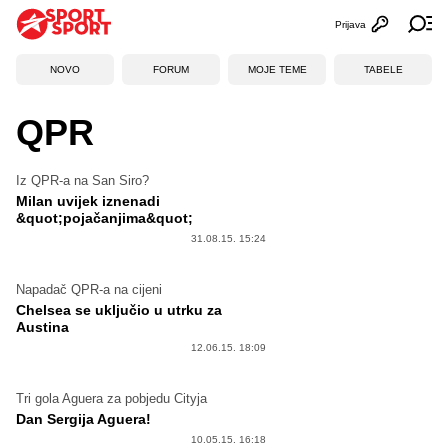
Prijava
Otvori profi
Ot
NOVO
FORUM
MOJE TEME
TABELE
QPR
Iz QPR-a na San Siro?
Milan uvijek iznenadi
&quot;pojačanjima&quot;
31.08.15. 15:24
Napadač QPR-a na cijeni
Chelsea se uključio u utrku za
Austina
12.06.15. 18:09
Tri gola Aguera za pobjedu Cityja
Dan Sergija Aguera!
10.05.15. 16:18