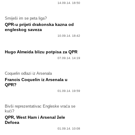
14.09.14. 18:50
Smiješi im se peta liga?
QPR-u prijeti drakonska kazna od
engleskog saveza
10.09.14. 18:42
Hugo Almeida blizu potpisa za QPR
07.09.14. 14:19
Coquelin odlazi iz Arsenala
Francis Coquelin iz Arsenala u
QPR?
01.09.14. 19:59
Bivši reprezentativac Engleske vraća se
kući?
QPR, West Ham i Arsenal žele
Defoea
01.09.14. 10:08