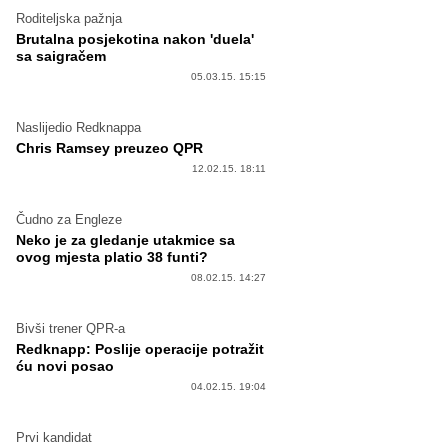
Roditeljska pažnja
Brutalna posjekotina nakon 'duela'
sa saigračem
05.03.15. 15:15
Naslijedio Redknappa
Chris Ramsey preuzeo QPR
12.02.15. 18:11
Čudno za Engleze
Neko je za gledanje utakmice sa
ovog mjesta platio 38 funti?
08.02.15. 14:27
Bivši trener QPR-a
Redknapp: Poslije operacije potražit
ću novi posao
04.02.15. 19:04
Prvi kandidat