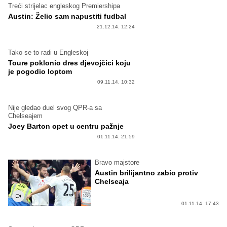
Treći strijelac engleskog Premiershipa
Austin: Želio sam napustiti fudbal
21.12.14. 12:24
Tako se to radi u Engleskoj
Toure poklonio dres djevojčici koju
je pogodio loptom
09.11.14. 10:32
Nije gledao duel svog QPR-a sa
Chelseajem
Joey Barton opet u centru pažnje
01.11.14. 21:59
Bravo majstore
Austin brilijantno zabio protiv
Chelseaja
01.11.14. 17:43