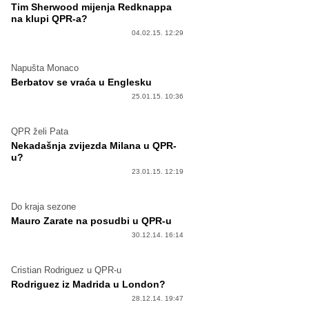
Tim Sherwood mijenja Redknappa
na klupi QPR-a?
04.02.15. 12:29
Napušta Monaco
Berbatov se vraća u Englesku
25.01.15. 10:36
QPR želi Pata
Nekadašnja zvijezda Milana u QPR-
u?
23.01.15. 12:19
Do kraja sezone
Mauro Zarate na posudbi u QPR-u
30.12.14. 16:14
Cristian Rodriguez u QPR-u
Rodriguez iz Madrida u London?
28.12.14. 19:47