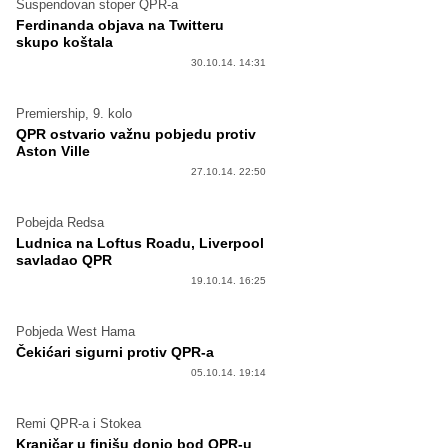
Suspendovan stoper QPR-a
Ferdinanda objava na Twitteru
skupo koštala
30.10.14. 14:31
Premiership, 9. kolo
QPR ostvario važnu pobjedu protiv
Aston Ville
27.10.14. 22:50
Pobejda Redsa
Ludnica na Loftus Roadu, Liverpool
savladao QPR
19.10.14. 16:25
Pobjeda West Hama
Čekićari sigurni protiv QPR-a
05.10.14. 19:14
Remi QPR-a i Stokea
Kranjčar u finišu donio bod QPR-u