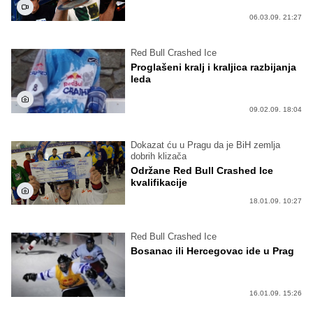
06.03.09. 21:27
Red Bull Crashed Ice
Proglašeni kralj i kraljica razbijanja
leda
09.02.09. 18:04
Dokazat ću u Pragu da je BiH zemlja
dobrih klizača
Održane Red Bull Crashed Ice
kvalifikacije
18.01.09. 10:27
Red Bull Crashed Ice
Bosanac ili Hercegovac ide u Prag
16.01.09. 15:26