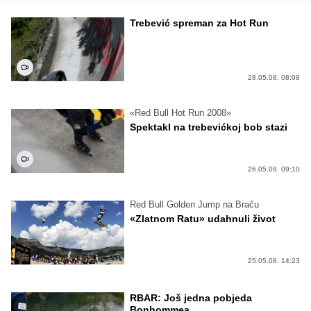
Trebević spreman za Hot Run
28.05.08. 08:08
«Red Bull Hot Run 2008»
Spektakl na trebevićkoj bob stazi
26.05.08. 09:10
Red Bull Golden Jump na Braču
«Zlatnom Ratu» udahnuli život
25.05.08. 14:23
RBAR: Još jedna pobjeda
Bonhommea