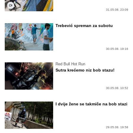
31.05.08. 23:09
Trebević spreman za subotu
30.05.08. 19:16
Red Bull Hot Run
Sutra krećemo niz bob stazu!
30.05.08. 10:52
I dvije žene se takmiče na bob stazi
29.05.08. 19:58