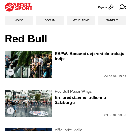
Prijava
Otvori profi
Ot
NOVO
FORUM
MOJE TEME
TABELE
Red Bull
RBPW: Bosanci uvjereni da trebaju
bolje
04.05.09. 15:57
Red Bull Paper Wings
Bh. predstavnici odlični u
Salzburgu
03.05.09. 20:53
Više, brže, dalje