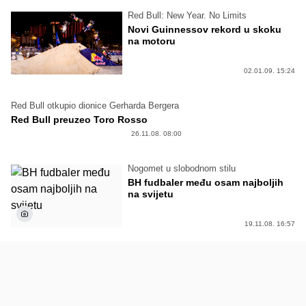
Red Bull: New Year. No Limits
Novi Guinnessov rekord u skoku
na motoru
02.01.09. 15:24
Red Bull otkupio dionice Gerharda Bergera
Red Bull preuzeo Toro Rosso
26.11.08. 08:00
Nogomet u slobodnom stilu
BH fudbaler među osam najboljih
na svijetu
19.11.08. 16:57