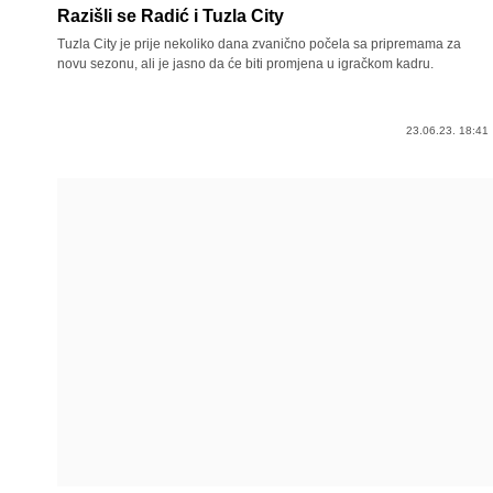
Razišli se Radić i Tuzla City
Tuzla City je prije nekoliko dana zvanično počela sa pripremama za
novu sezonu, ali je jasno da će biti promjena u igračkom kadru.
23.06.23. 18:41