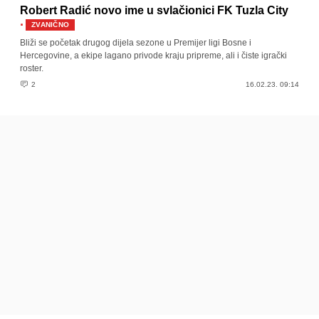
Robert Radić novo ime u svlačionici FK Tuzla City
·
ZVANIČNO
Bliži se početak drugog dijela sezone u Premijer ligi Bosne i
Hercegovine, a ekipe lagano privode kraju pripreme, ali i čiste igrački
roster.
2
16.02.23. 09:14