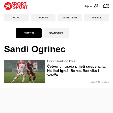
Prijava
Otvori profi
Ot
NOVO
FORUM
MOJE TEME
TABELE
VIJESTI
STATISTIKA
Sandi Ogrinec
Uoči narednog kola
Četvorici igrača prijeti suspenzija:
Na listi igrači Borca, Radnika i
Veleža
11.08.25. 10:21