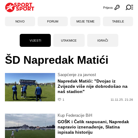
Prijava
Otvori profi
Ot
NOVO
FORUM
MOJE TEME
TABELE
VIJESTI
UTAKMICE
IGRAČI
ŠD Napredak Matići
Saopćenje za javnost
Napredak Matići: "Dvojac iz
Zvijezde više nije dobrodošao na
naš stadion"
1
11.11.25. 21:26
Kup Federacije BiH
GOŠK i Čelik raspucani, Napredak
napravio iznenađenje, Slatina
ispisala historiju