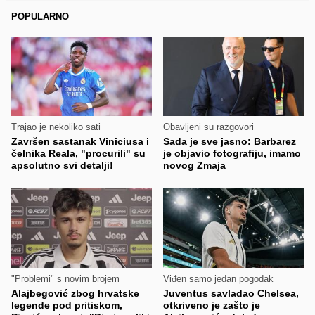
POPULARNO
Trajao je nekoliko sati
Obavljeni su razgovori
Završen sastanak Viniciusa i
Sada je sve jasno: Barbarez
čelnika Reala, "procurili" su
je objavio fotografiju, imamo
apsolutno svi detalji!
novog Zmaja
"Problemi" s novim brojem
Viđen samo jedan pogodak
Alajbegović zbog hrvatske
Juventus savladao Chelsea,
legende pod pritiskom,
otkriveno je zašto je