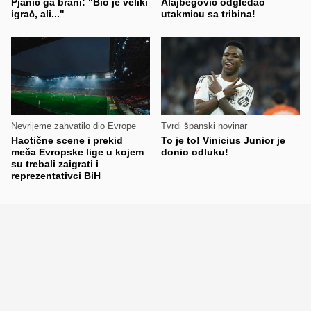
Pjanić ga brani: "Bio je veliki
Alajbegović odgledao
igrač, ali..."
utakmicu sa tribina!
Nevrijeme zahvatilo dio Evrope
Tvrdi španski novinar
Haotične scene i prekid
To je to! Vinicius Junior je
meča Evropske lige u kojem
donio odluku!
su trebali zaigrati i
reprezentativci BiH