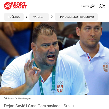
Prijava
Otvori profi
Ot
POČETNA
VATERPOLO
FINA SVJETSKO PRVENSTVO
Foto - Gulliverimages
Dejan Savić i Crna Gora savladali Srbiju