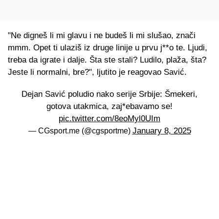
"Ne digneš li mi glavu i ne budeš li mi slušao, znači
mmm. Opet ti ulaziš iz druge linije u prvu j**o te. Ljudi,
treba da igrate i dalje. Šta ste stali? Ludilo, plaža, šta?
Jeste li normalni, bre?", ljutito je reagovao Savić.
Dejan Savić poludio nako serije Srbije: Šmekeri,
gotova utakmica, zaj*ebavamo se!
pic.twitter.com/8eoMyl0UIm
January 8, 2025
— CGsport.me (@cgsportme)