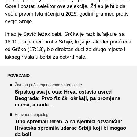
Gore i postati selektor ove selekcije. Žrijeb je htio da
već u prvom takmičenju u 2025. godini igra meč protiv
svoje Srbije.
Imao je Savić težak debi. Grčka je razbila 'ajkule' sa
18:10, pa je meč protiv Srbije, koja je također poražena
od Grčke (17:13), bio direktan duel za drugo mjesto i
lakšeg rivala u borbi za četvrtfinale.
POVEZANO
Životna priča legendarnog vaterpoliste
Srpskog asa je otac Hrvat ostavio usred
Beograda: Prvo fizički okršaji, pa promjena
imena, a onda...
Prihvaćen prijedlog
Tiho spremali teren, a na sjednici ozvaničili:
Hrvatska spremila udarac Srbiji koji bi mogao
da boli