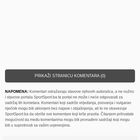
PRIKAŽI STRANICU KOMENTARA (0)
NAPOMENA:
Komentari odražavaju stavove njihovih autora/ica, a ne nužno
i stavove portala SportSport.ba te portal ne može i neće odgovarati za
sadržaj tih kometara. Komentari koji sadrže vrijeđanja, psovanja i vulgaran
riječnik mogu biti uklonjeni bez najave i objašnjenja, ali to ne obavezuje
SportSport.ba da obriše sve komentare koji krše pravila. Čitanjem prihvatate
mogućnost da među komentarima mogu biti pronađeni sadržaji koji mogu
biti u suprotnosti sa vašim uvjerenjima.