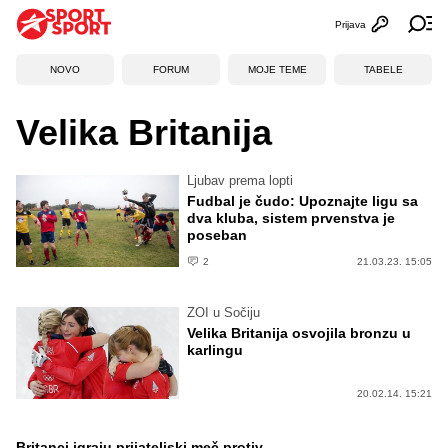
Prijava
Otvori profi
Ot
NOVO
FORUM
MOJE TEME
TABELE
Velika Britanija
Ljubav prema lopti
Fudbal je čudo: Upoznajte ligu sa
dva kluba, sistem prvenstva je
poseban
2
21.03.23. 15:05
ZOI u Sočiju
Velika Britanija osvojila bronzu u
karlingu
20.02.14. 15:21
Britanci igraju prijateljski meč protiv