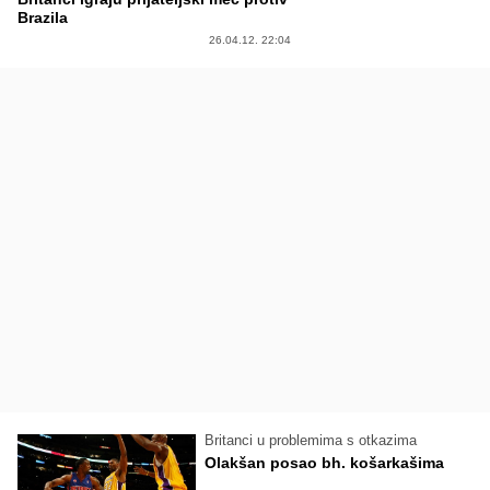
Brazila
26.04.12. 22:04
Britanci u problemima s otkazima
Olakšan posao bh. košarkašima