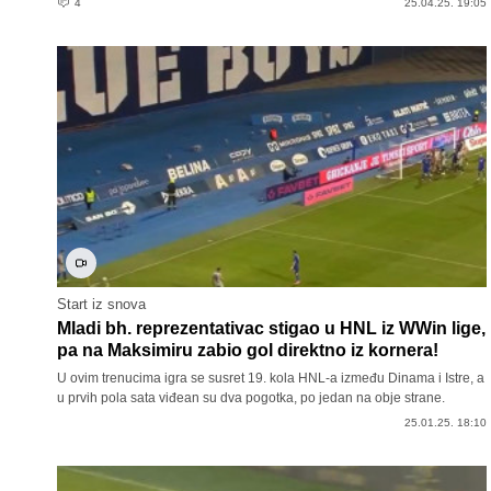
4
25.04.25. 19:05
Start iz snova
Mladi bh. reprezentativac stigao u HNL iz WWin lige,
pa na Maksimiru zabio gol direktno iz kornera!
U ovim trenucima igra se susret 19. kola HNL-a između Dinama i Istre, a
u prvih pola sata viđean su dva pogotka, po jedan na obje strane.
25.01.25. 18:10