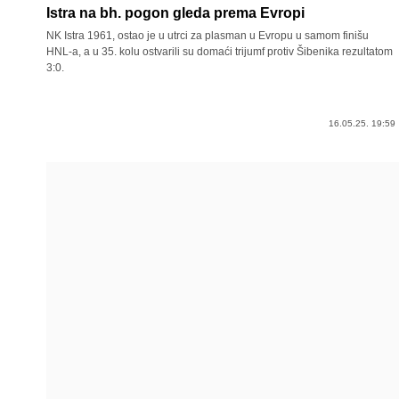
Istra na bh. pogon gleda prema Evropi
NK Istra 1961, ostao je u utrci za plasman u Evropu u samom finišu
HNL-a, a u 35. kolu ostvarili su domaći trijumf protiv Šibenika rezultatom
3:0.
16.05.25. 19:59