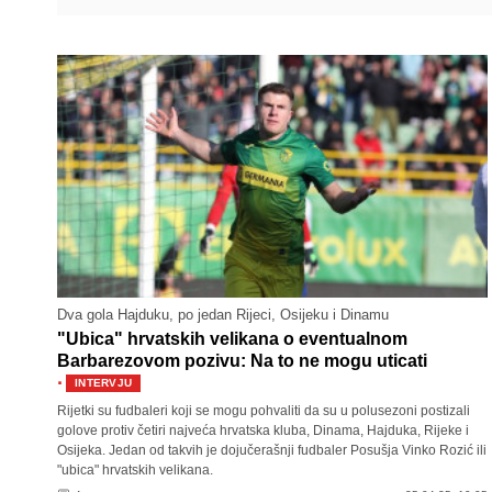
Dva gola Hajduku, po jedan Rijeci, Osijeku i Dinamu
"Ubica" hrvatskih velikana o eventualnom
Barbarezovom pozivu: Na to ne mogu uticati
·
INTERVJU
Rijetki su fudbaleri koji se mogu pohvaliti da su u polusezoni postizali
golove protiv četiri najveća hrvatska kluba, Dinama, Hajduka, Rijeke i
Osijeka. Jedan od takvih je dojučerašnji fudbaler Posušja Vinko Rozić ili
"ubica" hrvatskih velikana.