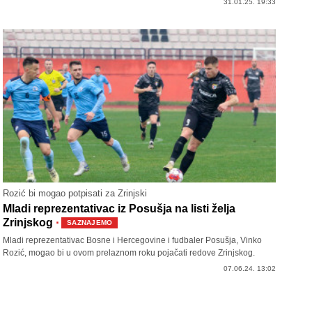
31.01.25. 19:33
Rozić bi mogao potpisati za Zrinjski
Mladi reprezentativac iz Posušja na listi želja
·
Zrinjskog
SAZNAJEMO
Mladi reprezentativac Bosne i Hercegovine i fudbaler Posušja, Vinko
Rozić, mogao bi u ovom prelaznom roku pojačati redove Zrinjskog.
07.06.24. 13:02