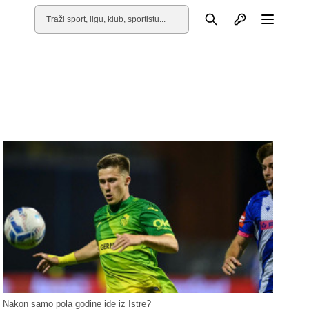
Otvori profil
Pretraga
Otvori
Nakon samo pola godine ide iz Istre?