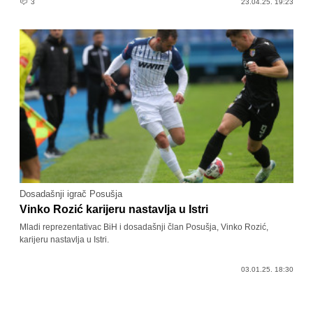
3
23.04.25. 19:23
Dosadašnji igrač Posušja
Vinko Rozić karijeru nastavlja u Istri
Mladi reprezentativac BiH i dosadašnji član Posušja, Vinko Rozić,
karijeru nastavlja u Istri.
03.01.25. 18:30