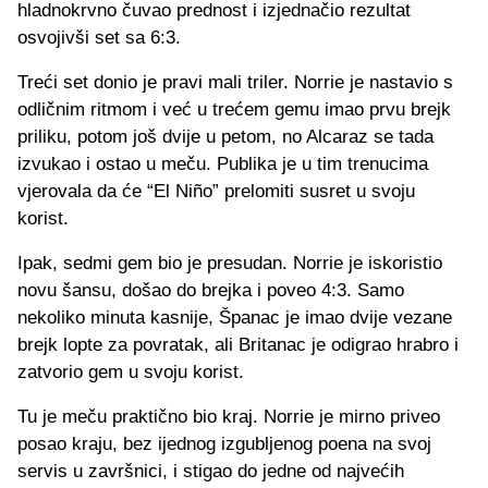
hladnokrvno čuvao prednost i izjednačio rezultat
osvojivši set sa 6:3.
Treći set donio je pravi mali triler. Norrie je nastavio s
odličnim ritmom i već u trećem gemu imao prvu brejk
priliku, potom još dvije u petom, no Alcaraz se tada
izvukao i ostao u meču. Publika je u tim trenucima
vjerovala da će “El Niño” prelomiti susret u svoju
korist.
Ipak, sedmi gem bio je presudan. Norrie je iskoristio
novu šansu, došao do brejka i poveo 4:3. Samo
nekoliko minuta kasnije, Španac je imao dvije vezane
brejk lopte za povratak, ali Britanac je odigrao hrabro i
zatvorio gem u svoju korist.
Tu je meču praktično bio kraj. Norrie je mirno priveo
posao kraju, bez ijednog izgubljenog poena na svoj
servis u završnici, i stigao do jedne od najvećih