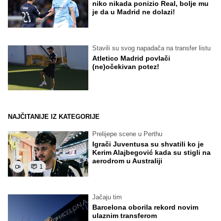
niko nikada ponizio Real, bolje mu
je da u Madrid ne dolazi!
Stavili su svog napadača na transfer listu
Atletico Madrid povlači
(ne)očekivan potez!
NAJČITANIJE IZ KATEGORIJE
Prelijepe scene u Perthu
Igrači Juventusa su shvatili ko je
Kerim Alajbegović kada su stigli na
aerodrom u Australiji
1
Jačaju tim
Barcelona oborila rekord novim
ulaznim transferom