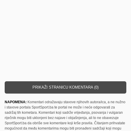
PRIKAŽI STRANICU KOMENTARA (0)
NAPOMENA:
Komentari odražavaju stavove njihovih autora/ica, a ne nužno
i stavove portala SportSport.ba te portal ne može i neće odgovarati za
sadržaj tih kometara. Komentari koji sadrže vrijeđanja, psovanja i vulgaran
riječnik mogu biti uklonjeni bez najave i objašnjenja, ali to ne obavezuje
SportSport.ba da obriše sve komentare koji krše pravila. Čitanjem prihvatate
mogućnost da među komentarima mogu biti pronađeni sadržaji koji mogu