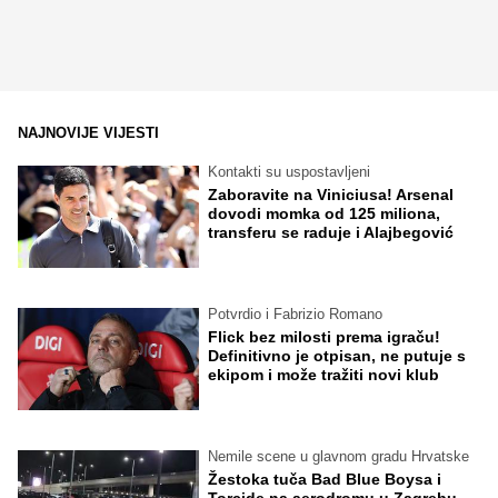
NAJNOVIJE VIJESTI
Kontakti su uspostavljeni
Zaboravite na Viniciusa! Arsenal
dovodi momka od 125 miliona,
transferu se raduje i Alajbegović
Potvrdio i Fabrizio Romano
Flick bez milosti prema igraču!
Definitivno je otpisan, ne putuje s
ekipom i može tražiti novi klub
Nemile scene u glavnom gradu Hrvatske
Žestoka tuča Bad Blue Boysa i
Torcide na aerodromu u Zagrebu,