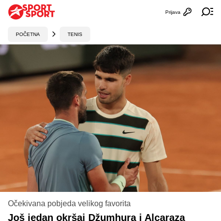
Prijava
Otvori profi
Ot
POČETNA
TENIS
Očekivana pobjeda velikog favorita
Još jedan okršaj Džumhura i Alcaraza