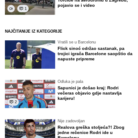
pojavio se i video
1
NAJČITANIJE IZ KATEGORIJE
Vratili se u Barcelonu
Flick sinoć održao sastanak, pa
trojici igrača Barcelone saopštio da
napuste pripreme
Odluka je pala
Sapunici je došao kraj: Rodri
večeras objavio gdje nastavlja
karijeru!
2
Nije zadovoljan
Realova greška stoljeća?! Zbog
jedne rečenice Rodri ide u
Barcelonu