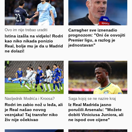
Ovo im nije trebao uraditi
Carragher sve iznenadio
prognozom: "Oni će osvojiti
Istina izašla na vidjelo! Rodri
Premier ligu, a razlog je
kao niko nikada ponizio
jednostavan"
Real, bolje mu je da u Madrid
ne dolazi!
Nasljednik Modrića i Kroosa?
Saga kojoj se ne nazire kraj
Rodri im zabio nož u leđa, ali
Iz Real Madrida jasno
je Real našao novog
poručili Arsenalu: "Možete
veznjaka! Taj transfer niko
dobiti Viniciusa Juniora, ali
živ nije očekivao
ne ispod ove cijene"