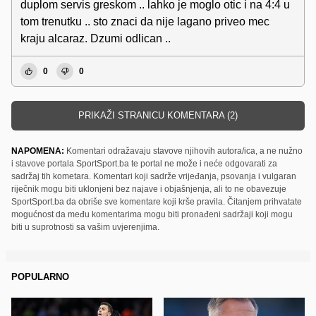
duplom servis greskom .. lahko je moglo otic i na 4:4 u
tom trenutku .. sto znaci da nije lagano priveo mec
kraju alcaraz. Dzumi odlican ..
0
0
PRIKAŽI STRANICU KOMENTARA (2)
NAPOMENA:
Komentari odražavaju stavove njihovih autora/ica, a ne nužno
i stavove portala SportSport.ba te portal ne može i neće odgovarati za
sadržaj tih kometara. Komentari koji sadrže vrijeđanja, psovanja i vulgaran
riječnik mogu biti uklonjeni bez najave i objašnjenja, ali to ne obavezuje
SportSport.ba da obriše sve komentare koji krše pravila. Čitanjem prihvatate
mogućnost da među komentarima mogu biti pronađeni sadržaji koji mogu
biti u suprotnosti sa vašim uvjerenjima.
POPULARNO