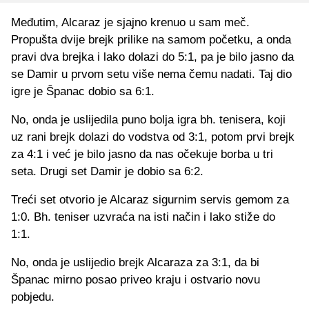
Međutim, Alcaraz je sjajno krenuo u sam meč.
Propušta dvije brejk prilike na samom početku, a onda
pravi dva brejka i lako dolazi do 5:1, pa je bilo jasno da
se Damir u prvom setu više nema čemu nadati. Taj dio
igre je Španac dobio sa 6:1.
No, onda je uslijedila puno bolja igra bh. tenisera, koji
uz rani brejk dolazi do vodstva od 3:1, potom prvi brejk
za 4:1 i već je bilo jasno da nas očekuje borba u tri
seta. Drugi set Damir je dobio sa 6:2.
Treći set otvorio je Alcaraz sigurnim servis gemom za
1:0. Bh. teniser uzvraća na isti način i lako stiže do
1:1.
No, onda je uslijedio brejk Alcaraza za 3:1, da bi
Španac mirno posao priveo kraju i ostvario novu
pobjedu.