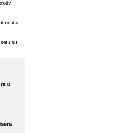
rotiv
at unutar
 setu su
ira u
isera