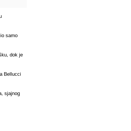
u
ojio samo
šku, dok je
a Bellucci
a, sjajnog