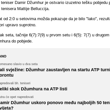
. teniser Damir Džumhur je ostvario izuzetno tešku pobjedu p
 tenisera Mattije Belluccija.
at od 2:0 u setovima možda pokazuje da je bilo "lako", rezult
ori upravo suprotno.
ak seta, tačnije 6(7):7(9) u prvom setu i 6(5): 7(7) u drugom
mhura do pobjede.
ANO
omesano slavio u dva seta
ali svježine: Džumhur zaustavljen na startu ATP turn
orontu
predovali bh. teniseri
eliki skok Džumhura na ATP listi
tra će opet napredovati
amir Džumhur uskoro ponovo među najboljih 50 ten
vijeta?