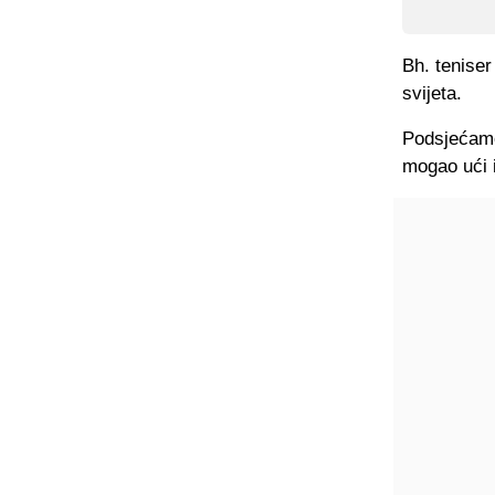
Bh. teniser 
svijeta.
Podsjećamo
mogao ući i