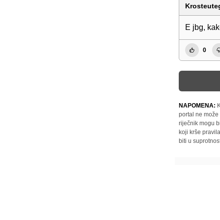
Krosteute
E jbg, ka
0
NAPOMENA:
K
portal ne može 
riječnik mogu b
koji krše pravi
biti u suprotnos