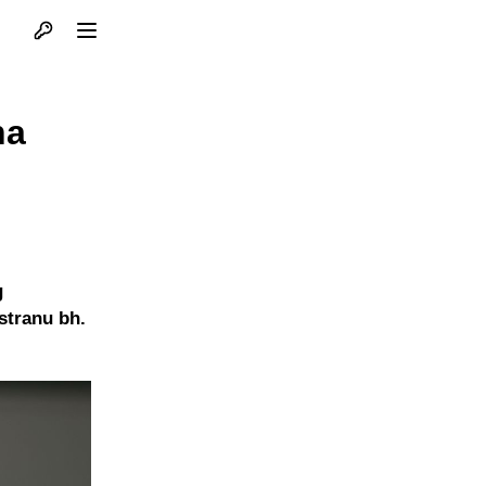
Otvori profil
Otvori meni
na
g
 stranu bh.