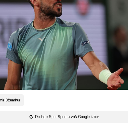
mir Džumhur
Dodajte SportSport u vaš Google izbor