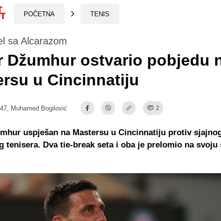
POČETNA
TENIS
uel sa Alcarazom
r Džumhur ostvario pobjedu 
rsu u Cincinnatiju
:47,
Muhamed Bogilović
2
hur uspješan na Mastersu u Cincinnatiju protiv sjajno
og tenisera. Dva tie-break seta i oba je prelomio na svoju