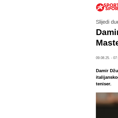
Slijedi d
Dami
Maste
09.08.25. - 07
Damir Džum
italijansk
teniser.