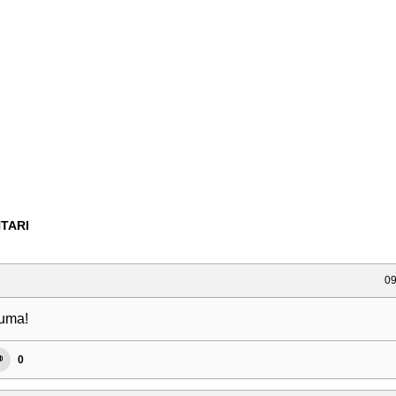
TARI
09
uma!
0