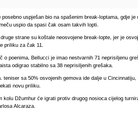
 posebno uspješan bio na spašenim break-loptama, gdje je 
meču uspio da spasi čak osam takvih lopti.
a druge strane su koštale neosvojene break-lopte, jer je osv
je priliku za čak 11.
eč o poenima, Bellucci je imao nestvarnih 71 neprisiljenu gre
sta odigrao stabilno sa 38 neprisiljenih grešaka.
. teniser sa 50% osvojenih gemova ide dalje u Cincinnatiju, 
ekati novu priliku.
kolu Džumhur će igrati protiv drugog nosioca cijelog turnir
rlosa Alcaraza.