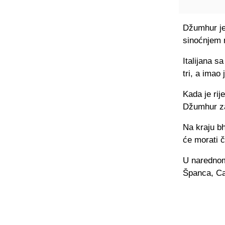
Džumhur je
sinoćnjem 
Italijana s
tri, a imao 
Kada je rij
Džumhur zai
Na kraju bh
će morati č
U narednom 
Španca, Ca