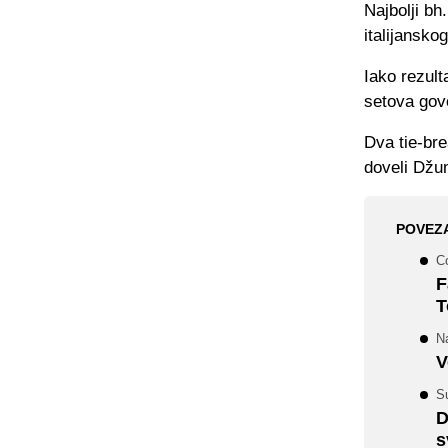
Najbolji bh
italijanskog
Iako rezult
setova gov
Dva tie-bre
doveli Džu
POVEZ
C
F
T
Na
V
Su
D
s