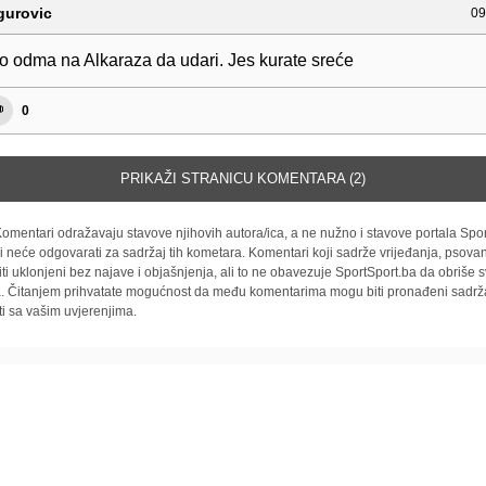
gurovic
09
ko odma na Alkaraza da udari. Jes kurate sreće
0
PRIKAŽI STRANICU KOMENTARA (2)
omentari odražavaju stavove njihovih autora/ica, a ne nužno i stavove portala Spor
i neće odgovarati za sadržaj tih kometara. Komentari koji sadrže vrijeđanja, psovan
iti uklonjeni bez najave i objašnjenja, ali to ne obavezuje SportSport.ba da obriše
la. Čitanjem prihvatate mogućnost da među komentarima mogu biti pronađeni sadrža
ti sa vašim uvjerenjima.