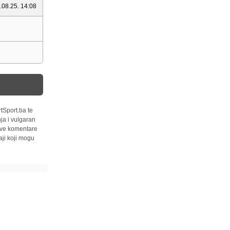
.08.25. 14:08
tSport.ba te
ja i vulgaran
 sve komentare
ji koji mogu