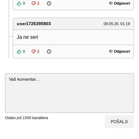
0
2
Odgovori
user1726395803
09.05.26. 01:19
Ja ne seri
0
2
Odgovori
Komentar
Ostalo još
1500
karaktera
POŠALJI