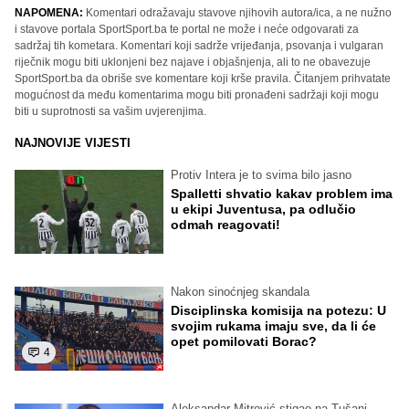
NAPOMENA:
Komentari odražavaju stavove njihovih autora/ica, a ne nužno
i stavove portala SportSport.ba te portal ne može i neće odgovarati za
sadržaj tih kometara. Komentari koji sadrže vrijeđanja, psovanja i vulgaran
riječnik mogu biti uklonjeni bez najave i objašnjenja, ali to ne obavezuje
SportSport.ba da obriše sve komentare koji krše pravila. Čitanjem prihvatate
mogućnost da među komentarima mogu biti pronađeni sadržaji koji mogu
biti u suprotnosti sa vašim uvjerenjima.
NAJNOVIJE VIJESTI
Protiv Intera je to svima bilo jasno
Spalletti shvatio kakav problem ima
u ekipi Juventusa, pa odlučio
odmah reagovati!
Nakon sinoćnjeg skandala
Disciplinska komisija na potezu: U
svojim rukama imaju sve, da li će
opet pomilovati Borac?
4
Aleksandar Mitrović stigao na Tušanj