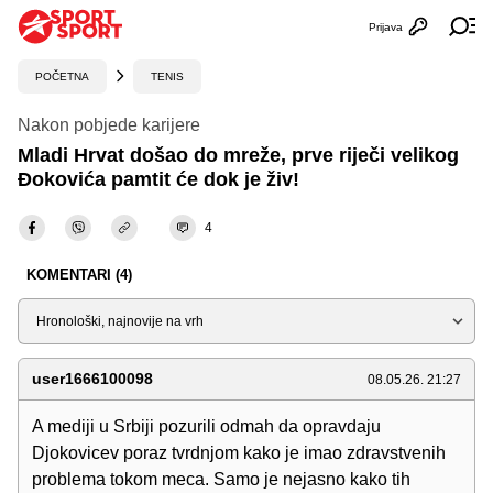
Prijava
Otvori profi
Ot
POČETNA
TENIS
Nakon pobjede karijere
Mladi Hrvat došao do mreže, prve riječi velikog
Đokovića pamtit će dok je živ!
4
KOMENTARI (4)
Sortiraj
user1666100098
08.05.26. 21:27
A mediji u Srbiji pozurili odmah da opravdaju
Djokovicev poraz tvrdnjom kako je imao zdravstvenih
problema tokom meca. Samo je nejasno kako tih