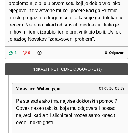
problema nije bilo u prvom setu koji je dobio vrlo lako.
Njegove ''zdravstvene muke'' pocele kad ga Prizmic
prosto pregazio u drugom setu, a kasnije ga dotukao u
trecem. Necemo nikad od srpskih medija cuti kako je
njihov miljenik izgubio, jer je protivnik bio bolji. Uvijek
je razlog Novakov ''zdravstveni problem''.
3
0
Odgovori
PRIKAŽI PRETHODNE ODGOVORE (1)
Vratio_se_Walter_jvjm
09.05.26. 01:19
Pa sta sada ako ima najvise doktorskih pomoci?
Covek nasao taktiku koja mu odgovara i postao
najveci ikad a ti i slicni tebi mozes samo kmecit
ovde i nokte gristi