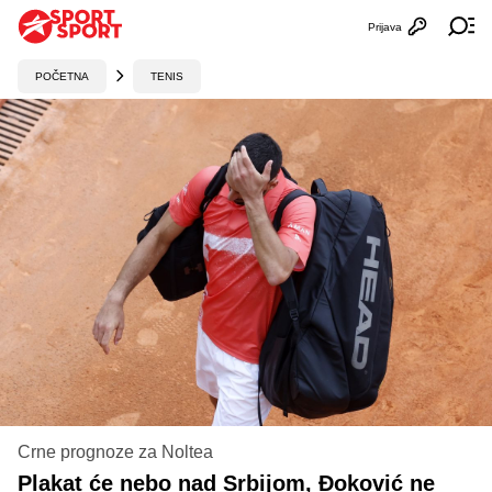
Prijava
Otvori profi
Ot
POČETNA
TENIS
Crne prognoze za Noltea
Plakat će nebo nad Srbijom, Đoković ne