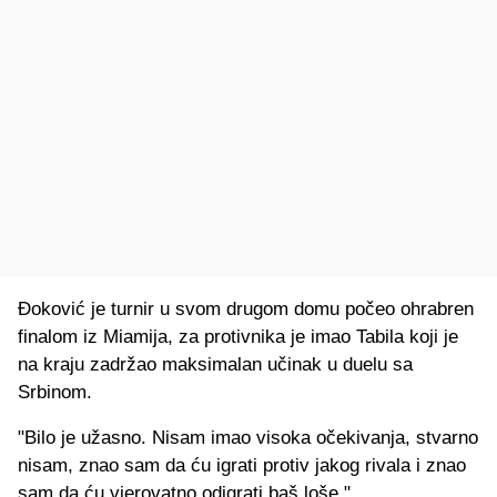
Đoković je turnir u svom drugom domu počeo ohrabren
finalom iz Miamija, za protivnika je imao Tabila koji je
na kraju zadržao maksimalan učinak u duelu sa
Srbinom.
"Bilo je užasno. Nisam imao visoka očekivanja, stvarno
nisam, znao sam da ću igrati protiv jakog rivala i znao
sam da ću vjerovatno odigrati baš loše."