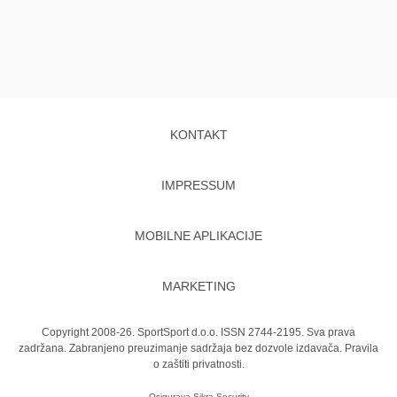
KONTAKT
IMPRESSUM
MOBILNE APLIKACIJE
MARKETING
Copyright 2008-26. SportSport d.o.o. ISSN 2744-2195. Sva prava
zadržana. Zabranjeno preuzimanje sadržaja bez dozvole izdavača.
Pravila
o zaštiti privatnosti.
Osigurava
Sikra Security