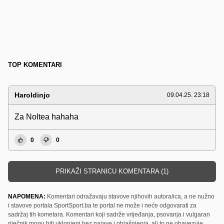
TOP KOMENTARI
Haroldinjo
09.04.25. 23:18
Za Noltea hahaha
0
0
PRIKAŽI STRANICU KOMENTARA (1)
NAPOMENA:
Komentari odražavaju stavove njihovih autora/ica, a ne nužno
i stavove portala SportSport.ba te portal ne može i neće odgovarati za
sadržaj tih kometara. Komentari koji sadrže vrijeđanja, psovanja i vulgaran
riječnik mogu biti uklonjeni bez najave i objašnjenja, ali to ne obavezuje