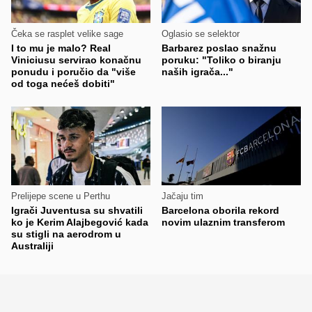
Čeka se rasplet velike sage
Oglasio se selektor
I to mu je malo? Real
Barbarez poslao snažnu
Viniciusu servirao konačnu
poruku: "Toliko o biranju
ponudu i poručio da "više
naših igrača..."
od toga nećeš dobiti"
Prelijepe scene u Perthu
Jačaju tim
Igrači Juventusa su shvatili
Barcelona oborila rekord
ko je Kerim Alajbegović kada
novim ulaznim transferom
su stigli na aerodrom u
Australiji