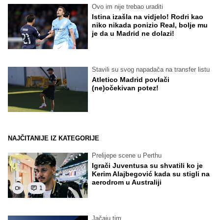
Ovo im nije trebao uraditi
Istina izašla na vidjelo! Rodri kao
niko nikada ponizio Real, bolje mu
je da u Madrid ne dolazi!
Stavili su svog napadača na transfer listu
Atletico Madrid povlači
(ne)očekivan potez!
NAJČITANIJE IZ KATEGORIJE
Prelijepe scene u Perthu
Igrači Juventusa su shvatili ko je
Kerim Alajbegović kada su stigli na
aerodrom u Australiji
1
Jačaju tim