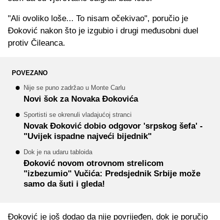
"Ali ovoliko loše... To nisam očekivao", poručio je
Đoković nakon što je izgubio i drugi međusobni duel
protiv Čileanca.
POVEZANO
Nije se puno zadržao u Monte Carlu
Novi šok za Novaka Đokovića
Sportisti se okrenuli vladajućoj stranci
Novak Đoković dobio odgovor 'srpskog šefa' -
"Uvijek ispadne najveći bijednik"
Dok je na udaru tabloida
Đoković novom otrovnom strelicom
"izbezumio" Vučića: Predsjednik Srbije može
samo da šuti i gleda!
Đoković je još dodao da nije povrijeđen, dok je poručio