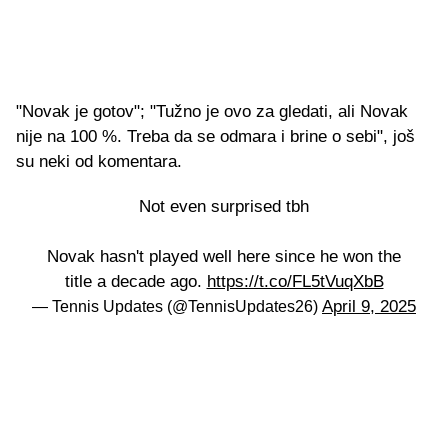
"Novak je gotov"; "Tužno je ovo za gledati, ali Novak
nije na 100 %. Treba da se odmara i brine o sebi", još
su neki od komentara.
Not even surprised tbh
Novak hasn't played well here since he won the
title a decade ago.
https://t.co/FL5tVuqXbB
April 9, 2025
— Tennis Updates (@TennisUpdates26)