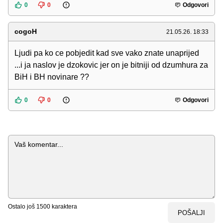
0
0
Odgovori
cogoH
21.05.26. 18:33
Ljudi pa ko ce pobjedit kad sve vako znate unaprijed
...i ja naslov je dzokovic jer on je bitniji od dzumhura za
BiH i BH novinare ??
0
0
Odgovori
Komentar
Ostalo još
1500
karaktera
POŠALJI