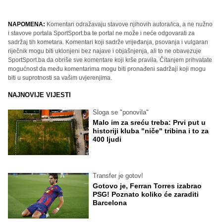
NAPOMENA:
Komentari odražavaju stavove njihovih autora/ica, a ne nužno
i stavove portala SportSport.ba te portal ne može i neće odgovarati za
sadržaj tih kometara. Komentari koji sadrže vrijeđanja, psovanja i vulgaran
riječnik mogu biti uklonjeni bez najave i objašnjenja, ali to ne obavezuje
SportSport.ba da obriše sve komentare koji krše pravila. Čitanjem prihvatate
mogućnost da među komentarima mogu biti pronađeni sadržaji koji mogu
biti u suprotnosti sa vašim uvjerenjima.
NAJNOVIJE VIJESTI
Sloga se "ponovila"
Malo im za sreću treba: Prvi put u
historiji kluba "niče" tribina i to za
400 ljudi
Transfer je gotov!
Gotovo je, Ferran Torres izabrao
PSG! Poznato koliko će zaraditi
Barcelona