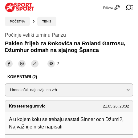
Prijava
Otvori profi
Ot
POČETNA
TENIS
Počinje veliki turnir u Parizu
Paklen žrijeb za Đokovića na Roland Garrosu,
Džumhur odmah na sjajnog Španca
2
KOMENTARI (2)
Sortiraj
Krosteutegurovic
21.05.26. 23:02
A u kojem kolu se trebaju sastati Sinner och Džumi?,
Najvažnije niste napisali