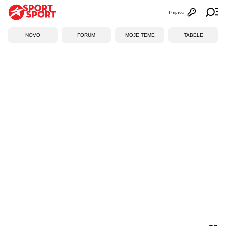
Prijava
Otvori profi
Ot
NOVO
FORUM
MOJE TEME
TABELE