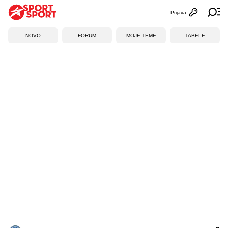
Prijava
Otvori profi
Ot
NOVO
FORUM
MOJE TEME
TABELE