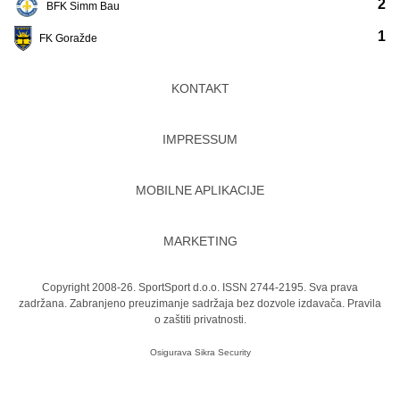
2
BFK Simm Bau
1
FK Goražde
KONTAKT
IMPRESSUM
MOBILNE APLIKACIJE
MARKETING
Copyright 2008-26. SportSport d.o.o. ISSN 2744-2195. Sva prava
zadržana. Zabranjeno preuzimanje sadržaja bez dozvole izdavača.
Pravila
o zaštiti privatnosti.
Osigurava
Sikra Security