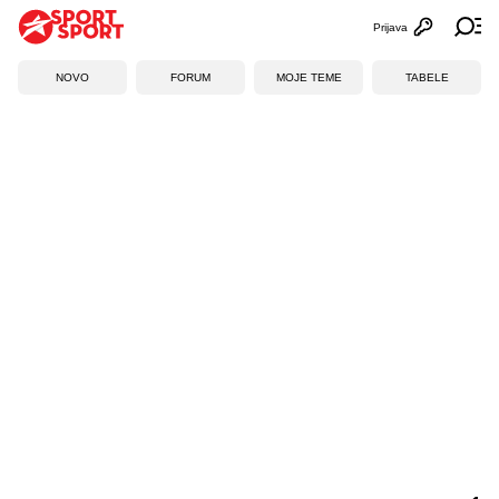
Prijava
Otvori profi
Ot
NOVO
FORUM
MOJE TEME
TABELE