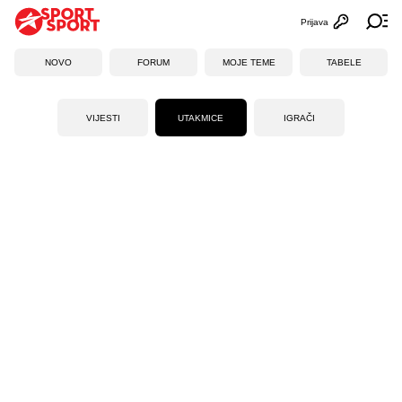
Prijava
Otvori profi
Ot
NOVO
FORUM
MOJE TEME
TABELE
VIJESTI
UTAKMICE
IGRAČI