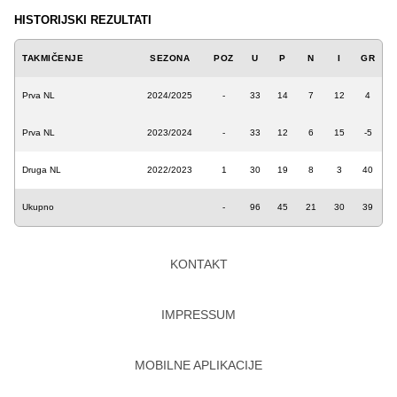
HISTORIJSKI REZULTATI
TAKMIČENJE
SEZONA
POZ
U
P
N
I
GR
Prva NL
2024/2025
-
33
14
7
12
4
Prva NL
2023/2024
-
33
12
6
15
-5
Druga NL
2022/2023
1
30
19
8
3
40
Ukupno
-
96
45
21
30
39
KONTAKT
IMPRESSUM
MOBILNE APLIKACIJE