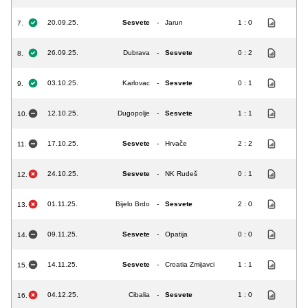
20.09.25.
Sesvete
-
Jarun
1 : 0
7.
26.09.25.
Dubrava
-
Sesvete
0 : 2
8.
03.10.25.
Karlovac
-
Sesvete
0 : 1
9.
12.10.25.
Dugopolje
-
Sesvete
1 : 1
10.
17.10.25.
Sesvete
-
Hrvače
2 : 2
11.
24.10.25.
Sesvete
-
NK Rudeš
0 : 1
12.
01.11.25.
Bijelo Brdo
-
Sesvete
2 : 0
13.
09.11.25.
Sesvete
-
Opatija
0 : 0
14.
14.11.25.
Sesvete
-
Croatia Zmijavci
1 : 1
15.
04.12.25.
Cibalia
-
Sesvete
1 : 0
16.