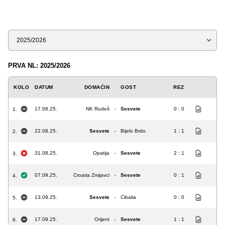
Sezona
PRVA NL: 2025/2026
KOLO
DATUM
DOMAĆIN
GOST
REZ
17.08.25.
NK Rudeš
-
Sesvete
0 : 0
1.
22.08.25.
Sesvete
-
Bijelo Brdo
1 : 1
2.
31.08.25.
Opatija
-
Sesvete
2 : 1
3.
07.09.25.
Croatia Zmijavci
-
Sesvete
0 : 1
4.
13.09.25.
Sesvete
-
Cibalia
0 : 0
5.
17.09.25.
Orijent
-
Sesvete
1 : 1
6.