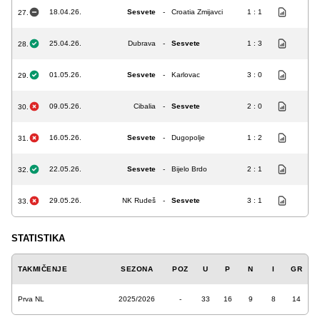
18.04.26.
Sesvete
-
Croatia Zmijavci
1 : 1
27.
25.04.26.
Dubrava
-
Sesvete
1 : 3
28.
01.05.26.
Sesvete
-
Karlovac
3 : 0
29.
09.05.26.
Cibalia
-
Sesvete
2 : 0
30.
16.05.26.
Sesvete
-
Dugopolje
1 : 2
31.
22.05.26.
Sesvete
-
Bijelo Brdo
2 : 1
32.
29.05.26.
NK Rudeš
-
Sesvete
3 : 1
33.
STATISTIKA
TAKMIČENJE
SEZONA
POZ
U
P
N
I
GR
Prva NL
2025/2026
-
33
16
9
8
14