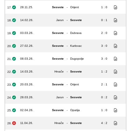
28.11.25.
Sesvete
-
Orijent
1 : 0
17.
14.02.26.
Jarun
-
Sesvete
0 : 1
18.
03.03.26.
Sesvete
-
Dubrava
2 : 0
19.
27.02.26.
Sesvete
-
Karlovac
3 : 0
20.
08.03.26.
Sesvete
-
Dugopolje
3 : 0
21.
14.03.26.
Hrvače
-
Sesvete
1 : 2
22.
20.03.26.
Sesvete
-
Orijent
2 : 1
23.
28.03.26.
Jarun
-
Sesvete
0 : 2
24.
02.04.26.
Sesvete
-
Opatija
1 : 0
25.
11.04.26.
Hrvače
-
Sesvete
4 : 2
26.