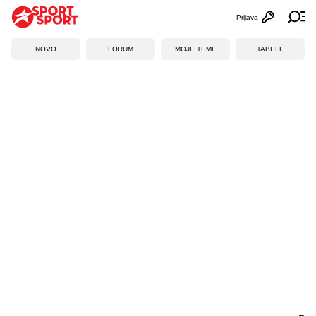
Prijava
Otvori profi
Ot
NOVO
FORUM
MOJE TEME
TABELE