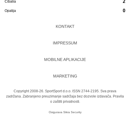
2
Cibalia
0
Opatija
KONTAKT
IMPRESSUM
MOBILNE APLIKACIJE
MARKETING
Copyright 2008-26. SportSport d.o.o. ISSN 2744-2195. Sva prava
zadržana. Zabranjeno preuzimanje sadržaja bez dozvole izdavača.
Pravila
o zaštiti privatnosti.
Osigurava
Sikra Security