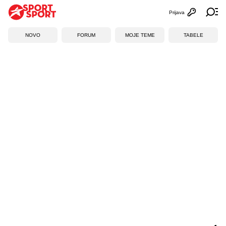
Prijava
Otvori profi
Ot
NOVO
FORUM
MOJE TEME
TABELE