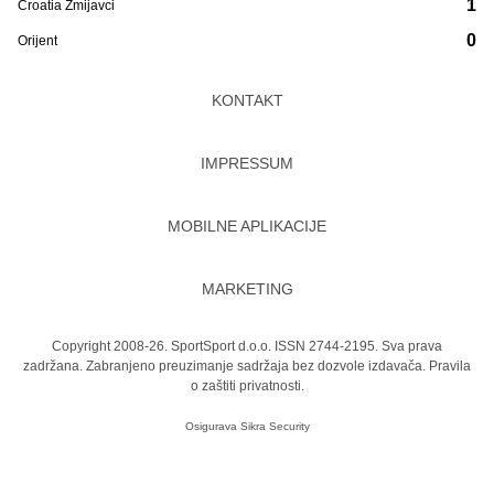
1
Croatia Zmijavci
0
Orijent
KONTAKT
IMPRESSUM
MOBILNE APLIKACIJE
MARKETING
Copyright 2008-26. SportSport d.o.o. ISSN 2744-2195. Sva prava
zadržana. Zabranjeno preuzimanje sadržaja bez dozvole izdavača.
Pravila
o zaštiti privatnosti.
Osigurava
Sikra Security