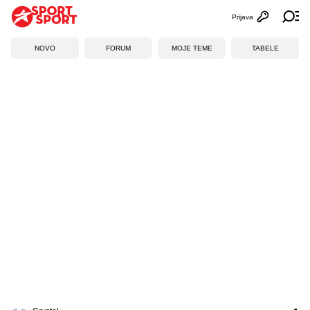
Prijava
Otvori profi
Ot
NOVO
FORUM
MOJE TEME
TABELE