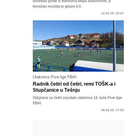
dočekao goste iz Banovića ekipu Budućnosti, a
konačan rezultat je glasio 0:0.
12.04.26. 20:47
Utakmice Prve lige FBiH
Radnik četiri od četiri, remi TOŠK-a i
Stupčanice u Tešnju
Odigrane su četiri zaostale utakmice 16. kola Prve lige
FBIH.
08.04.26. 17:53