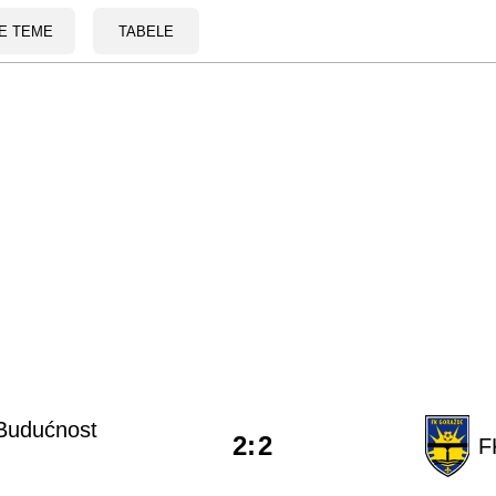
E TEME
TABELE
Budućnost
2
:
2
F