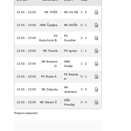
14.03. - 15:00
NK TOŠK
-
NK Vis SB
2 : 0
13.03. - 15:00
HNK Čapljina
-
NK GOŠK
0 : 1
FK
FK
13.03. - 15:00
-
2 : 2
Budućnost B.
Goražde
13.03. - 15:00
NK Travnik
-
FK Igman
1 : 1
NK Bratstvo
HNK
13.03. - 15:00
-
1 : 2
G.
Orašje
FK Radnik
13.03. - 15:00
FK Rudar K.
-
0 : 1
H.
NK
13.03. - 15:00
NK Zvijezda
-
3 : 0
Jedinstvo
HŠK
13.03. - 15:00
NK Slaven Ž.
-
0 : 4
Posušje
Potpuni raspored