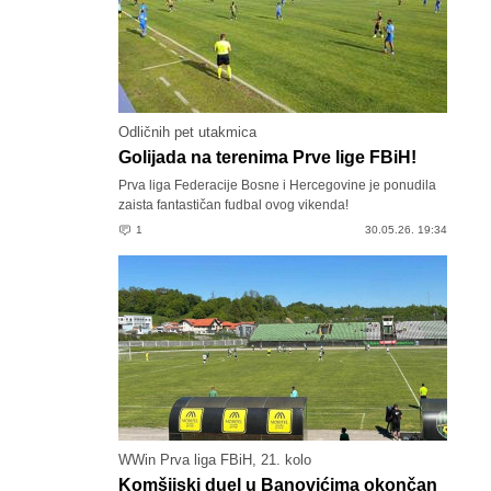
Odličnih pet utakmica
Golijada na terenima Prve lige FBiH!
Prva liga Federacije Bosne i Hercegovine je ponudila
zaista fantastičan fudbal ovog vikenda!
1
30.05.26. 19:34
WWin Prva liga FBiH, 21. kolo
Komšijski duel u Banovićima okončan