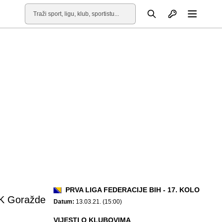
Otvori profil
Pretraga
Otvori
PRVA LIGA FEDERACIJE BIH - 17. KOLO
K Goražde
Datum:
13.03.21. (15:00)
VIJESTI O KLUBOVIMA