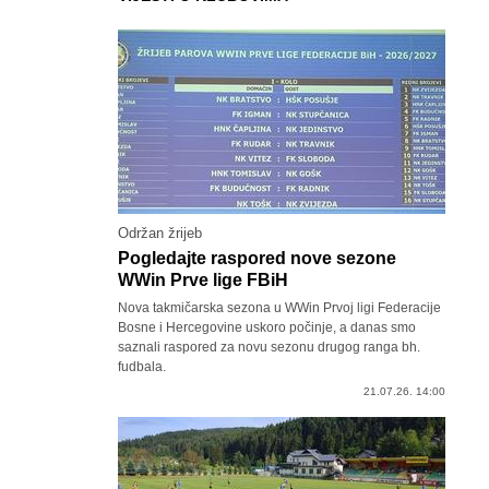
Održan žrijeb
Pogledajte raspored nove sezone
WWin Prve lige FBiH
Nova takmičarska sezona u WWin Prvoj ligi Federacije
Bosne i Hercegovine uskoro počinje, a danas smo
saznali raspored za novu sezonu drugog ranga bh.
fudbala.
21.07.26. 14:00