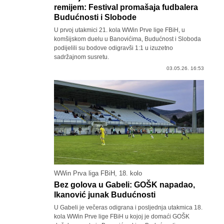
remijem: Festival promašaja fudbalera
Budućnosti i Slobode
U prvoj utakmici 21. kola WWin Prve lige FBiH, u
komšijskom duelu u Banovićima, Budućnost i Sloboda
podijelili su bodove odigravši 1:1 u izuzetno
sadržajnom susretu.
03.05.26. 16:53
WWin Prva liga FBiH, 18. kolo
Bez golova u Gabeli: GOŠK napadao,
Ikanović junak Budućnosti
U Gabeli je večeras odigrana i posljednja utakmica 18.
kola WWin Prve lige FBiH u kojoj je domaći GOŠK