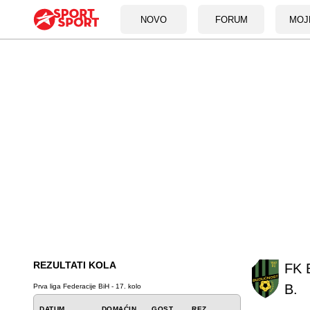
NOVO
FORUM
MOJ
REZULTATI KOLA
FK 
B.
Prva liga Federacije BiH - 17. kolo
DATUM
DOMAĆIN
GOST
REZ