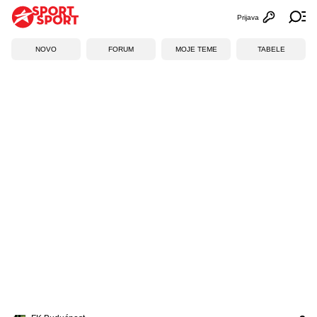
Prijava
Otvori profi
Ot
NOVO
FORUM
MOJE TEME
TABELE