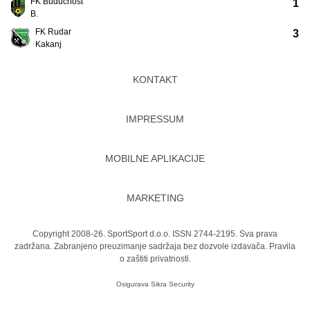
FK Budućnost
1
B.
FK Rudar
3
Kakanj
KONTAKT
IMPRESSUM
MOBILNE APLIKACIJE
MARKETING
Copyright 2008-26. SportSport d.o.o. ISSN 2744-2195. Sva prava
zadržana. Zabranjeno preuzimanje sadržaja bez dozvole izdavača.
Pravila
o zaštiti privatnosti.
Osigurava
Sikra Security