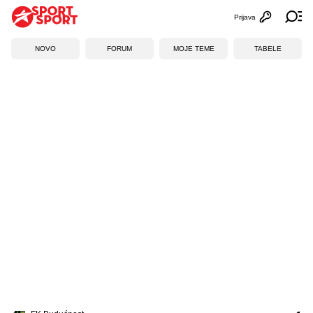
Prijava
Otvori profi
Ot
NOVO
FORUM
MOJE TEME
TABELE