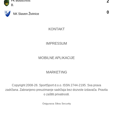
FK Budućnost
2
B.
0
NK Slaven Živinice
KONTAKT
IMPRESSUM
MOBILNE APLIKACIJE
MARKETING
Copyright 2008-26. SportSport d.o.o. ISSN 2744-2195. Sva prava
zadržana. Zabranjeno preuzimanje sadržaja bez dozvole izdavača.
Pravila
o zaštiti privatnosti.
Osigurava
Sikra Security