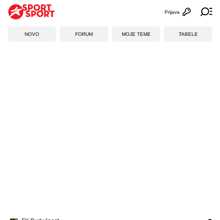
Prijava
Otvori profi
Ot
NOVO
FORUM
MOJE TEME
TABELE