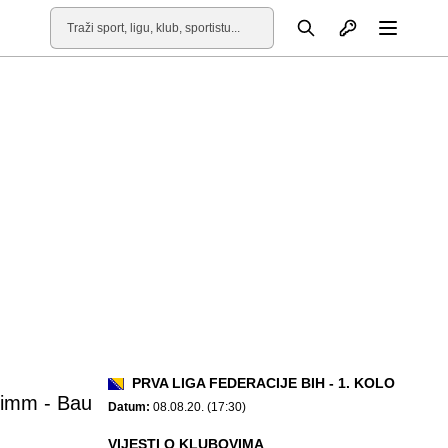
Otvori profil
Pretraga
Otvori
PRVA LIGA FEDERACIJE BIH - 1. KOLO
Simm - Bau
Datum:
08.08.20. (17:30)
VIJESTI O KLUBOVIMA