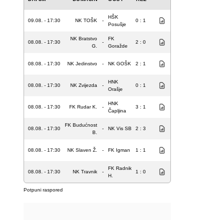
HŠK
09.08. - 17:30
NK TOŠK
-
0 : 1
Posušje
NK Bratstvo
FK
08.08. - 17:30
-
2 : 0
G.
Goražde
08.08. - 17:30
NK Jedinstvo
-
NK GOŠK
2 : 1
HNK
08.08. - 17:30
NK Zvijezda
-
0 : 1
Orašje
HNK
08.08. - 17:30
FK Rudar K.
-
3 : 1
Čapljina
FK Budućnost
08.08. - 17:30
-
NK Vis SB
2 : 3
B.
08.08. - 17:30
NK Slaven Ž.
-
FK Igman
1 : 1
FK Radnik
08.08. - 17:30
NK Travnik
-
1 : 0
H.
Potpuni raspored