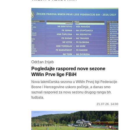
Održan žrijeb
Pogledajte raspored nove sezone
WWin Prve lige FBiH
Nova takmičarska sezona u WWin Prvoj ligi Federacije
Bosne i Hercegovine uskoro počinje, a danas smo
saznali raspored za novu sezonu drugog ranga bh.
fudbala.
21.07.26. 14:00