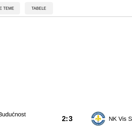
E TEME
TABELE
Budućnost
2
:
3
NK Vis 