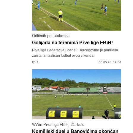
Odličnih pet utakmica
Golijada na terenima Prve lige FBiH!
Prva liga Federacije Bosne i Hercegovine je ponudila
zaista fantastičan fudbal ovog vikenda!
1
30.05.26. 19:34
WWin Prva liga FBiH, 21. kolo
Komšijski duel u Banovićima okončan