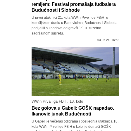
remijem: Festival promašaja fudbalera
Budućnosti i Slobode
U prvoj utakmici 21. kola WWin Prve lige FBiH, u
komšijskom duelu u Banovićima, Budućnost i Sloboda
podijelili su bodove odigravši 1:1 u izuzetno
sadržajnom susretu.
03.05.26. 16:53
WWin Prva liga FBiH, 18. kolo
Bez golova u Gabeli: GOŠK napadao,
Ikanović junak Budućnosti
U Gabeli je večeras odigrana i posljednja utakmica 18.
kola WWin Prve lige FBiH u kojoj je domaći GOŠK