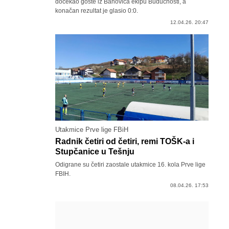
dočekao goste iz Banovića ekipu Budućnosti, a
konačan rezultat je glasio 0:0.
12.04.26. 20:47
Utakmice Prve lige FBiH
Radnik četiri od četiri, remi TOŠK-a i
Stupčanice u Tešnju
Odigrane su četiri zaostale utakmice 16. kola Prve lige
FBIH.
08.04.26. 17:53