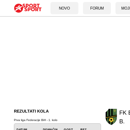
NOVO
FORUM
MOJ
REZULTATI KOLA
FK 
B.
Prva liga Federacije BiH - 1. kolo
DATUM
DOMAĆIN
GOST
REZ