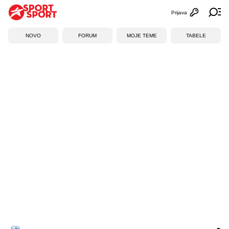
Prijava
Otvori profi
Ot
NOVO
FORUM
MOJE TEME
TABELE