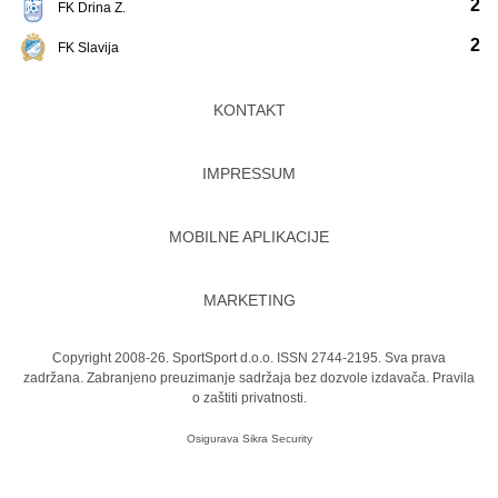
2
FK Drina Z.
2
FK Slavija
KONTAKT
IMPRESSUM
MOBILNE APLIKACIJE
MARKETING
Copyright 2008-26. SportSport d.o.o. ISSN 2744-2195. Sva prava
zadržana. Zabranjeno preuzimanje sadržaja bez dozvole izdavača.
Pravila
o zaštiti privatnosti.
Osigurava
Sikra Security