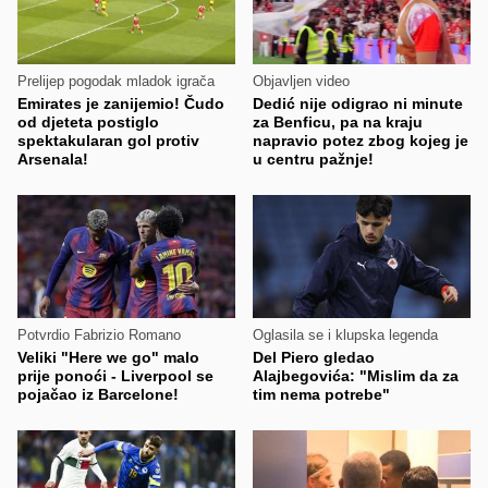
Prelijep pogodak mladok igrača
Objavljen video
Emirates je zanijemio! Čudo
Dedić nije odigrao ni minute
od djeteta postiglo
za Benficu, pa na kraju
spektakularan gol protiv
napravio potez zbog kojeg je
Arsenala!
u centru pažnje!
Potvrdio Fabrizio Romano
Oglasila se i klupska legenda
Veliki "Here we go" malo
Del Piero gledao
prije ponoći - Liverpool se
Alajbegovića: "Mislim da za
pojačao iz Barcelone!
tim nema potrebe"