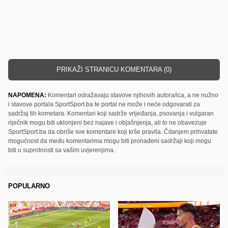
PRIKAŽI STRANICU KOMENTARA (0)
NAPOMENA:
Komentari odražavaju stavove njihovih autora/ica, a ne nužno
i stavove portala SportSport.ba te portal ne može i neće odgovarati za
sadržaj tih kometara. Komentari koji sadrže vrijeđanja, psovanja i vulgaran
riječnik mogu biti uklonjeni bez najave i objašnjenja, ali to ne obavezuje
SportSport.ba da obriše sve komentare koji krše pravila. Čitanjem prihvatate
mogućnost da među komentarima mogu biti pronađeni sadržaji koji mogu
biti u suprotnosti sa vašim uvjerenjima.
POPULARNO