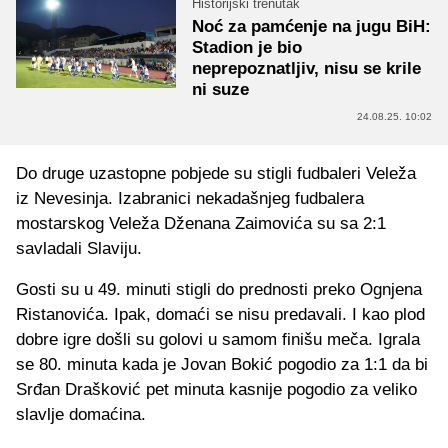
Historijski trenutak
Noć za pamćenje na jugu BiH:
Stadion je bio
neprepoznatljiv, nisu se krile
ni suze
24.08.25. 10:02
Do druge uzastopne pobjede su stigli fudbaleri Veleža
iz Nevesinja. Izabranici nekadašnjeg fudbalera
mostarskog Veleža Dženana Zaimovića su sa 2:1
savladali Slaviju.
Gosti su u 49. minuti stigli do prednosti preko Ognjena
Ristanovića. Ipak, domaći se nisu predavali. I kao plod
dobre igre došli su golovi u samom finišu meča. Igrala
se 80. minuta kada je Jovan Bokić pogodio za 1:1 da bi
Srđan Drašković pet minuta kasnije pogodio za veliko
slavlje domaćina.