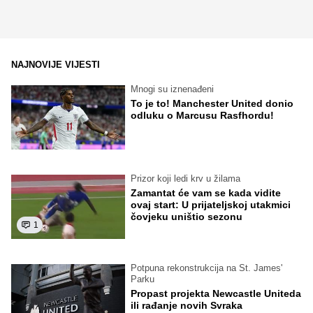
NAJNOVIJE VIJESTI
Mnogi su iznenađeni
To je to! Manchester United donio
odluku o Marcusu Rasfhordu!
Prizor koji ledi krv u žilama
Zamantat će vam se kada vidite
ovaj start: U prijateljskoj utakmici
čovjeku uništio sezonu
1
Potpuna rekonstrukcija na St. James'
Parku
Propast projekta Newcastle Uniteda
ili rađanje novih Svraka