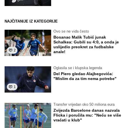
NAJČITANIJE IZ KATEGORIJE
Ovo se ne viđa često
Bosanac Malik Tubić junak
Schalkea: Gubili su 4:0, a onda je
uslijedio preokret za fudbalske
2
anale!
Oglasila se i klupska legenda
Del Piero gledao Alajbegovića:
"Mislim da za tim nema potrebe"
1
Transfer vrijedan oko 50 miliona eura
Zvijezda Barcelone danas nazvala
Flicka i poručila mu: "Neću se više
vraćati u klub"