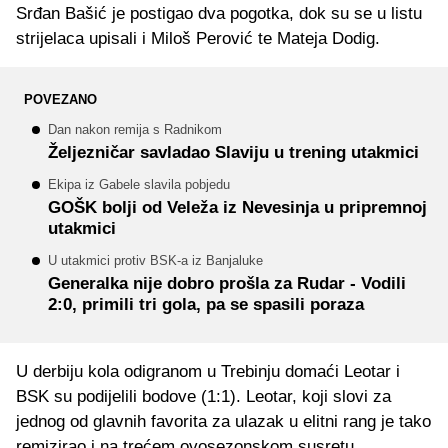
Srđan Bašić je postigao dva pogotka, dok su se u listu
strijelaca upisali i Miloš Perović te Mateja Dodig.
POVEZANO
Dan nakon remija s Radnikom
Željezničar savladao Slaviju u trening utakmici
Ekipa iz Gabele slavila pobjedu
GOŠK bolji od Veleža iz Nevesinja u pripremnoj
utakmici
U utakmici protiv BSK-a iz Banjaluke
Generalka nije dobro prošla za Rudar - Vodili
2:0, primili tri gola, pa se spasili poraza
U derbiju kola odigranom u Trebinju domaći Leotar i
BSK su podijelili bodove (1:1). Leotar, koji slovi za
jednog od glavnih favorita za ulazak u elitni rang je tako
remizirao i na trećem ovosezonskom susretu.