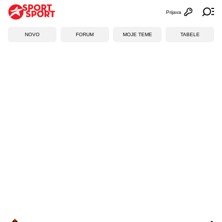
Prijava
Otvori profi
Ot
NOVO
FORUM
MOJE TEME
TABELE