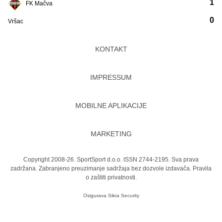
1
FK Mačva
0
Vršac
KONTAKT
IMPRESSUM
MOBILNE APLIKACIJE
MARKETING
Copyright 2008-26. SportSport d.o.o. ISSN 2744-2195. Sva prava
zadržana. Zabranjeno preuzimanje sadržaja bez dozvole izdavača.
Pravila
o zaštiti privatnosti.
Osigurava
Sikra Security